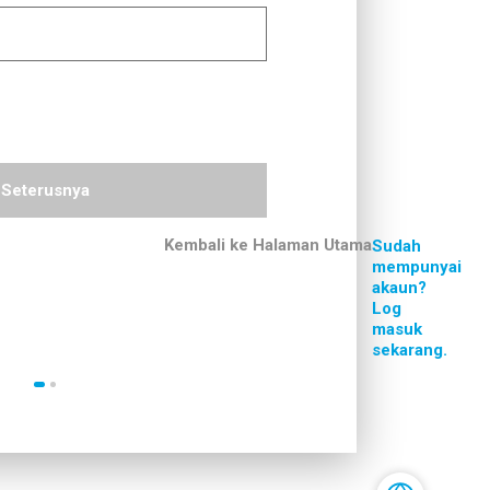
Seterusnya
Kembali ke Halaman Utama
Sudah
mempunyai
akaun?
Log
masuk
sekarang.