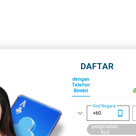
DAFTAR
dengan
Telefon
Bimbit
Kod Negara
+60
Hantar kod
pengesahan,
Kod