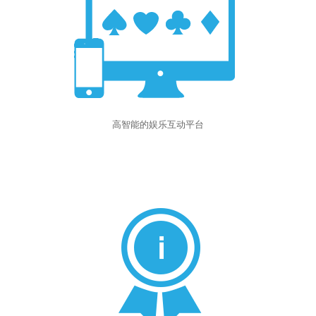
高智能的娱乐互动平台