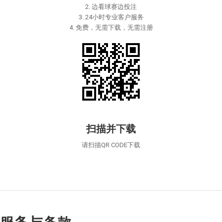
2. 边看球赛边投注
3. 24小时专业客户服务
4. 免费，无需下载，无需注册
扫描并下载
请扫描QR CODE下载