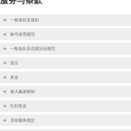
服务与条款
一般条款及规则
账号使用规范
一般条款及优惠活动规范
投注
奖金
最大赢家限制
红利奖金
其他服务规定