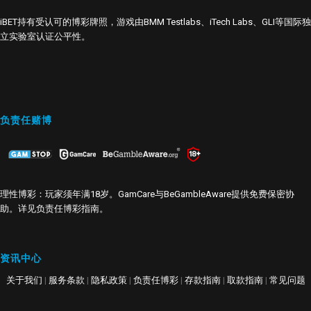
iBET持有受认可的博彩牌照，游戏由BMM Testlabs、iTech Labs、GLI等国际独
立实验室认证公平性。
负责任赌博
理性博彩：玩家须年满18岁。GamCare与BeGambleAware提供免费保密协
助。详见
负责任博彩指南
。
资讯中心
关于我们
|
服务条款
|
隐私政策
|
负责任博彩
|
存款指南
|
取款指南
|
常见问题