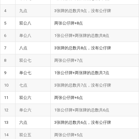
4
九点
3张牌的总数共9点，没有公仔牌
5
双公八
两张公仔牌+8点
6
单公八
1张公仔牌+两张牌的总数共8点
7
八点
3张牌的总数共8点，没有公仔牌
8
双公七
两张公仔牌+7点
9
单公七
1张公仔牌+两张牌的总数共7点
10
七点
3张牌的总数共7点，没有公仔牌
11
双公六
两张公仔牌+6点
12
单公六
1张公仔牌+两张牌的总数共6点
13
六点
3张牌的总数共6点，没有公仔牌
14
双公五
两张公仔牌+5点