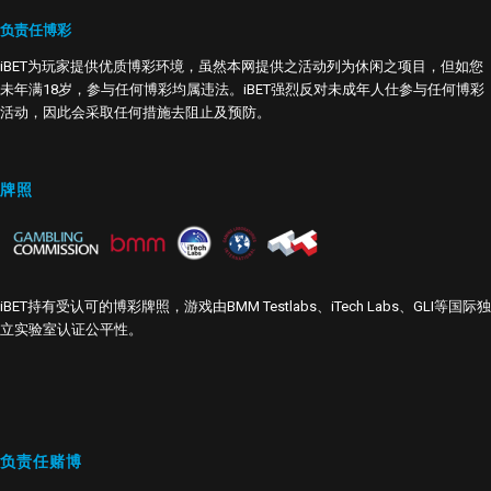
负责任博彩
iBET为玩家提供优质博彩环境，虽然本网提供之活动列为休闲之项目，但如您
未年满18岁，参与任何博彩均属违法。iBET强烈反对未成年人仕参与任何博彩
活动，因此会采取任何措施去阻止及预防。
牌照
iBET持有受认可的博彩牌照，游戏由BMM Testlabs、iTech Labs、GLI等国际独
立实验室认证公平性。
负责任赌博