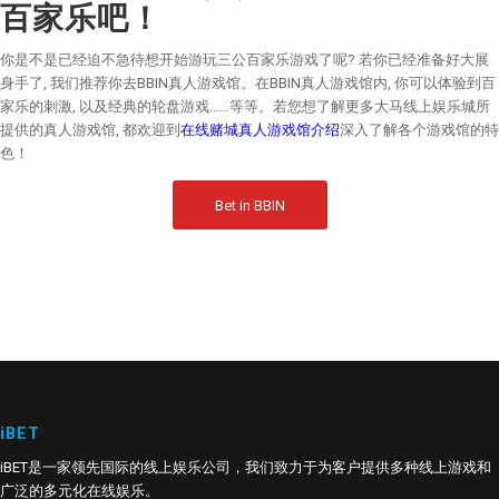
百家乐吧！
你是不是已经迫不急待想开始游玩三公百家乐游戏了呢? 若你已经准备好大展
身手了, 我们推荐你去BBIN真人游戏馆。在BBIN真人游戏馆内, 你可以体验到百
家乐的刺激, 以及经典的轮盘游戏……等等。若您想了解更多大马线上娱乐城所
提供的真人游戏馆, 都欢迎到
在线赌城真人游戏馆介绍
深入了解各个游戏馆的特
色！
Bet in BBIN
iBET
iBET是一家领先国际的线上娱乐公司，我们致力于为客户提供多种线上游戏和
广泛的多元化在线娱乐。