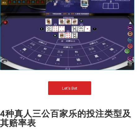
Let’s Bet
4种真人三公百家乐的投注类型及
其赔率表