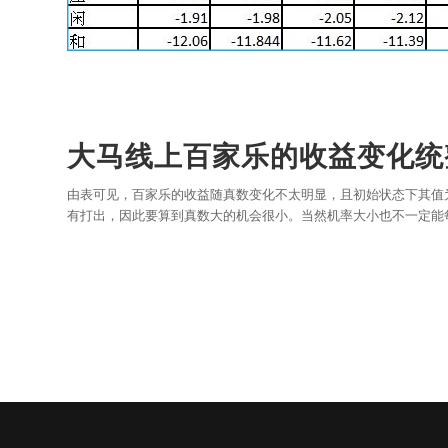
大马线上百家乐的收益变化统
由表可见，百家乐的收益随真数变化不太明显，且初始状态下其值
有打出，因此要算到真数大的机会很小。当然机率大小也不一定能