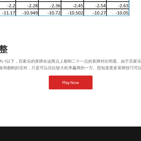
整
为-1以下，百家乐的算牌在这两点上都和二十一点的算牌对比明显。由于百家
每局都刚好压对，只是可以压比较大机率赢牌的一方。想知道更多算牌技巧可
Play Now