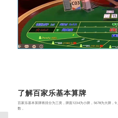
了解百家乐基本算牌
百家乐基本算牌将排分为三类，牌面1234为小牌，5678为大牌，
数，