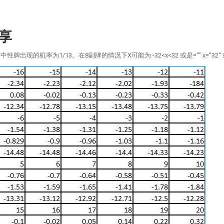
享
牌出现的机率为1/13。在8副牌的情况下X可能为 -32<x<32 或是=”” x=”32″ 或者是