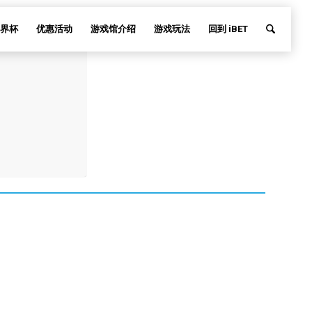
世界杯
优惠活动
游戏馆介绍
游戏玩法
回到 iBET