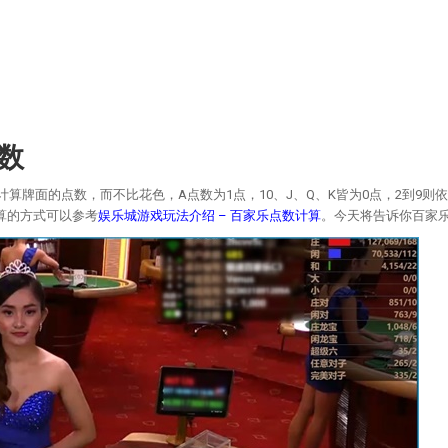
数
牌面的点数，而不比花色，A点数为1点，10、J、Q、K皆为0点，2到9则
计算的方式可以参考
娱乐城游戏玩法介绍 – 百家乐点数计算
。今天将告诉你百家