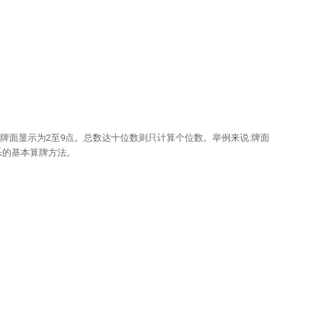
依牌面显示为2至9点。总数达十位数则只计算个位数。举例来说:牌面
乐的基本算牌方法。