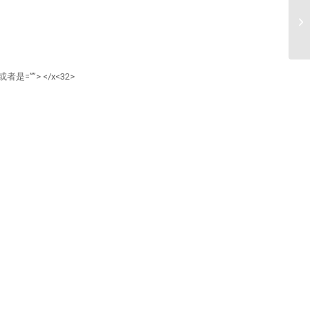
=””> </x<32>