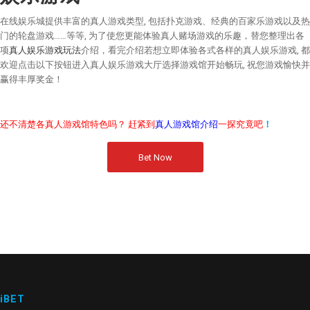
在线娱乐城提供丰富的真人游戏类型, 包括扑克游戏、经典的百家乐游戏以及热
门的轮盘游戏……等等, 为了使您更能体验真人赌场游戏的乐趣，替您整理出各
项
真人娱乐游戏玩法
介绍，看完介绍若想立即体验各式各样的真人娱乐游戏, 都
欢迎点击以下按钮进入真人娱乐游戏大厅选择游戏馆开始畅玩, 祝您游戏愉快并
赢得丰厚奖金！
还不清楚各真人游戏馆特色吗？ 赶紧到
真人游戏馆介绍
一探究竟吧
！
Bet Now
iBET