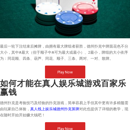
最后一轮下注结束后摊牌，由拥有最大牌组者获胜，德州扑克中牌面花色不分
大小，其中A最大（但于顺子中A可为最大或最小）、2最小，牌组的大小依序
为：同花顺、四条、葫芦、同花、顺子、三条、两对、一对、散牌。
Play Now
如何才能在真人娱乐城游戏百家乐
赢钱
德州扑克是考验技巧及经验的扑克游戏，简单容易上手但其中更有许多精髓需
由玩家自己体验，
真人线上娱乐城德州扑克算牌
对此也提供了详细的教学，现
在随时开始开始赚大钱吧！
Play Now