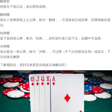
翻牌前
闲家先下底注后，发出两张底牌。
翻牌圈
发出三张牌面朝上之公牌，称为「翻牌」，可选择加注或弃牌，弃牌则输掉底
注。
转牌圈
发下第四张公牌，称为「转牌」，此时进行第三轮下注，此圈中可选择。
河牌圈
发出最后一张公牌，称为「河牌」，可过牌（不下注但留在此局）或加注，下
注结束后摊牌。
了解规则后，就到马来西亚在线娱乐城畅玩吧！