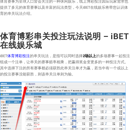
体育赛事为全球人口皆会关注的一种休闲娱乐，线上博彩投注因应玩家需求也
提供了多元的体育赛事以及丰富的玩法类型，今天iBET在线娱乐将带您认识体
育的串关玩法介绍。
体育博彩串关投注玩法说明 – iBET
在线娱乐城
iBET
体育博彩投注
的串关玩法，是指可以同时选择
2场以上
的多场赛事一起投注
组成一个注单，让串关的赛事赔率相乘，把赢得奖金变更多的一种投注方式。
其中选择下注的所有赛事都必须获胜此串关注单才为赢，若当中有一个或以上
的投注赛事没能获胜，则该串关注单则为输。