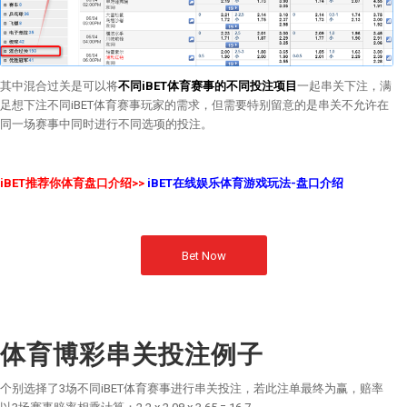
其中混合过关是可以将
不同iBET体育赛事的不同投注项目
一起串关下注，满
足想下注不同iBET体育赛事玩家的需求，但需要特别留意的是串关不允许在
同一场赛事中同时进行不同选项的投注。
iBET推荐你体育盘口介绍>>
iBET在线娱乐体育游戏玩法-盘口介绍
Bet Now
体育博彩串关投注例子
个别选择了3场不同iBET体育赛事进行串关投注，若此注单最终为赢，赔率