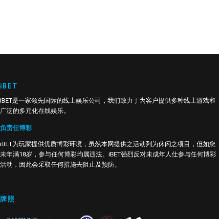
iBET
iBET是一家领先国际的线上娱乐公司，我们致力于为客户提供多种线上游戏和
广泛的多元化在线娱乐。
负责任博彩
iBET为玩家提供优质博彩环境，虽然本网提供之活动列为休闲之项目，但如您
未年满18岁，参与任何博彩均属违法。iBET强烈反对未成年人仕参与任何博彩
活动，因此会采取任何措施去阻止及预防。
牌照