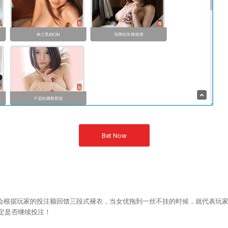
Bet Now
会根据玩家的投注额回馈三段式褪衣，当女优拖到一丝不挂的时候，就代表玩家
定是否继续投注！