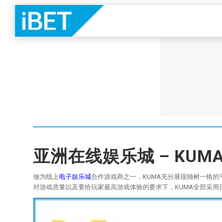
亚洲在线娱乐城 – KU
做为线上
电子娱乐城
合作游戏商之一，KUMA充分展现独树一格
对游戏质量以及要给玩家最高游戏体验的要求下，KUMA全部采用