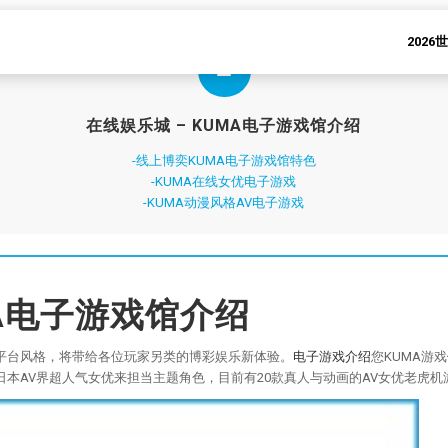
2026
在线娱乐城 – KUMA电子游戏馆介绍
-线上博奕KUMA电子游戏馆特色
-KUMA在线女优电子游戏
-KUMA动漫风格AV电子游戏
MA电子游戏馆介绍
的平台风格，将带给各位玩家另类的博彩娱乐新体验。
电子游戏介绍
您KUMA游戏
日本AV界超人气女优来担当主题角色，目前有20款真人与动画的AV女优老虎