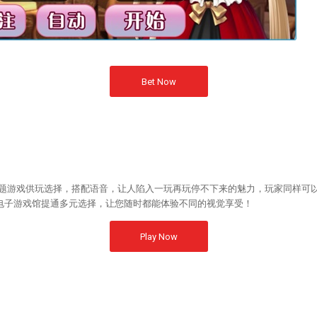
Bet Now
漫主题游戏供玩选择，搭配语音，让人陷入一玩再玩停不下来的魅力，玩家同样可
乐城电子游戏馆提通多元选择，让您随时都能体验不同的视觉享受！
Play Now