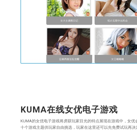
KUMA在线女优电子游戏
KUMA的女优电子游戏将虏获玩家目光的特点展现在游戏中，女优
十个游戏主题供玩家自由挑选，玩家在这里还可以先免费试玩再决