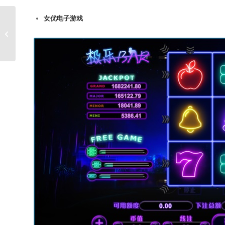
女优电子游戏
马来西亚在线娱乐城 –
三升体育游戏馆介绍