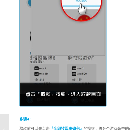
步骤4：
在线娱乐城游戏馆介绍
取款前可以先点击
『全部转回主钱包』
的按钮，将各个游戏馆中的