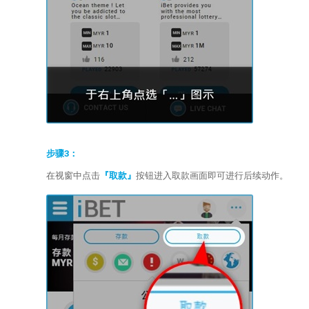
步骤3：
在视窗中点击
『取款』
按钮进入取款画面即可进行后续动作。