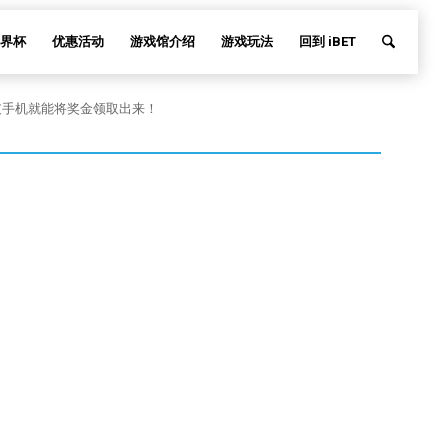
世界杯
优惠活动
游戏馆介绍
游戏玩法
回到 iBET
支手机就能将奖金领取出来！