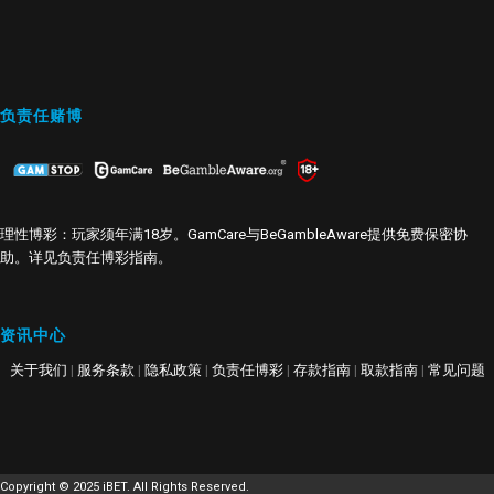
负责任赌博
理性博彩：玩家须年满18岁。GamCare与BeGambleAware提供免费保密协
助。详见
负责任博彩指南
。
资讯中心
关于我们
|
服务条款
|
隐私政策
|
负责任博彩
|
存款指南
|
取款指南
|
常见问题
Copyright © 2025 iBET. All Rights Reserved.