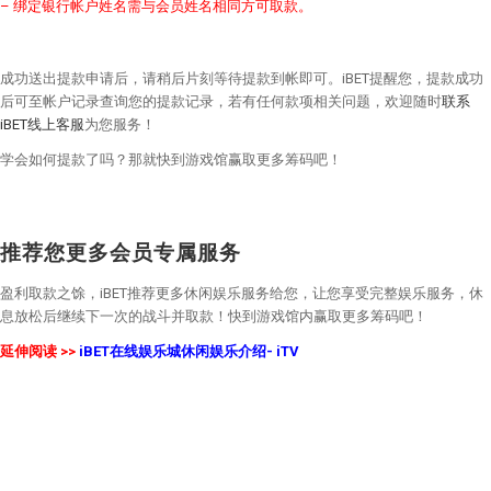
– 绑定银行帐户姓名需与会员姓名相同方可取款。
成功送出提款申请后，请稍后片刻等待提款到帐即可。iBET提醒您，提款成功
后可至帐户记录查询您的提款记录，若有任何款项相关问题，欢迎随时
联系
iBET线上客服
为您服务！
学会如何提款了吗？那就快到游戏馆赢取更多筹码吧！
推荐您更多会员专属服务
盈利取款之馀，iBET推荐更多休闲娱乐服务给您，让您享受完整娱乐服务，休
息放松后继续下一次的战斗并取款！快到游戏馆内赢取更多筹码吧！
延伸阅读 >>
iBET在线娱乐城休闲娱乐介绍- iTV