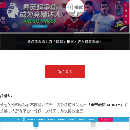
前往登入
步骤3：
若您的馀额分散在不同游戏平台，提款前可以先点击
『全部转回iMONEY』
的
按键，将所有平台中馀额一次转回，加快提款速度！