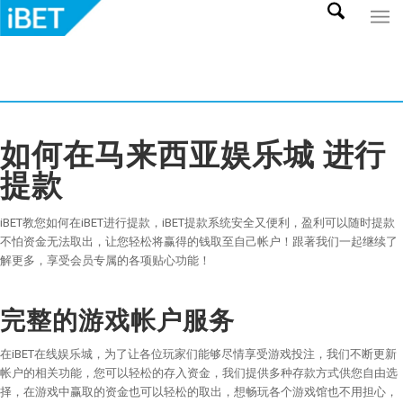
如何在马来西亚娱乐城 进行
提款
iBET教您如何在iBET进行提款，iBET提款系统安全又便利，盈利可以随时提款
不怕资金无法取出，让您轻松将赢得的钱取至自己帐户！跟著我们一起继续了
解更多，享受会员专属的各项贴心功能！
完整的游戏帐户服务
在iBET在线娱乐城，为了让各位玩家们能够尽情享受游戏投注，我们不断更新
帐户的相关功能，您可以轻松的存入资金，我们提供多种存款方式供您自由选
择，在游戏中赢取的资金也可以轻松的取出，想畅玩各个游戏馆也不用担心，