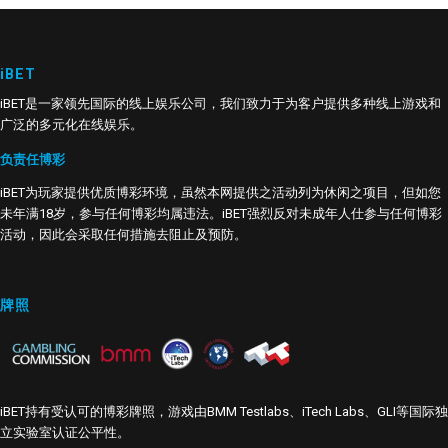
iBET
iBET是一家领先国际的线上娱乐公司，我们致力于为客户提供多种线上游戏和
广泛的多元化在线娱乐。
负责任博彩
iBET为玩家提供优质博彩环境，虽然本网提供之活动列为休闲之项目，但如您
未年满18岁，参与任何博彩均属违法。iBET强烈反对未成年人仕参与任何博彩
活动，因此会采取任何措施去阻止及预防。
牌照
iBET持有受认可的博彩牌照，游戏由BMM Testlabs、iTech Labs、GLI等国际独
立实验室认证公平性。