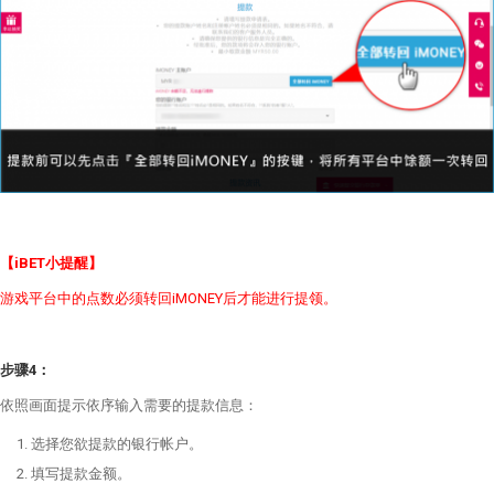
【iBET小提醒】
游戏平台中的点数必须转回iMONEY后才能进行提领。
步骤4：
依照画面提示依序输入需要的提款信息：
选择您欲提款的银行帐户。
填写提款金额。