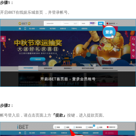
步骤1：
开启iBET在线娱乐城首页 ，并登录帐号。
步骤2：
帐号登入后，请点击页面上方
『提款』
按键，进入提款页面。