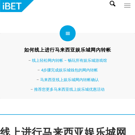
如何线上进行马来西亚娱乐城网内转帐
–
线上轻松网内转帐 – 畅玩所有娱乐城游戏馆
–
4步骤完成娱乐城钱包的网内转帐
–
马来西亚线上娱乐城网内转帐确认
–
推荐您更多马来西亚线上娱乐城优惠活动
线上进行马来西亚娱乐城网