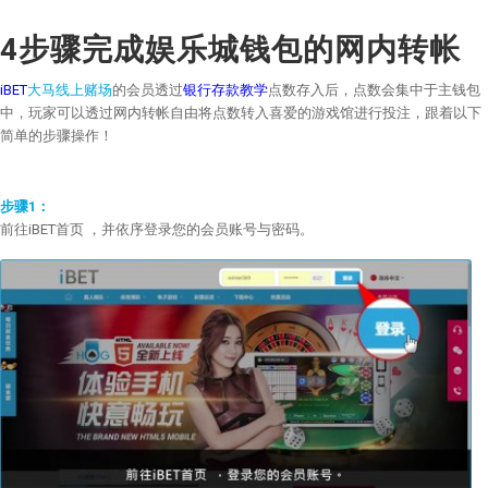
4步骤完成娱乐城钱包的网内转帐
iBET
大马线上赌场
的会员透过
银行存款教学
点数存入后，点数会集中于主钱包
中，玩家可以透过网内转帐自由将点数转入喜爱的游戏馆进行投注，跟着以下
简单的步骤操作！
步骤1：
前往iBET首页 ，并依序登录您的会员账号与密码。