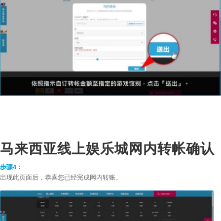
马来西亚线上娱乐城网内转帐确认
步骤4：
出现此页面后，恭喜您已经完成网内转账。