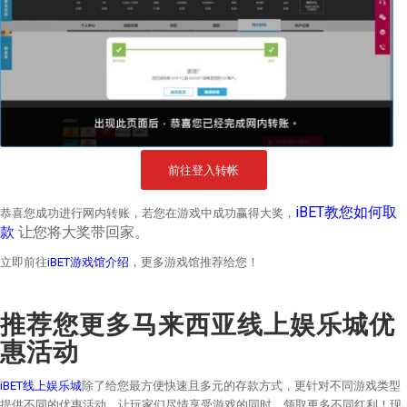
前往登入转帐
iBET教您如何取
恭喜您成功进行网内转账，若您在游戏中成功赢得大奖，
款
让您将大奖带回家。
立即前往
iBET游戏馆介绍
，更多游戏馆推荐给您！
推荐您更多马来西亚线上娱乐城优
惠活动
iBET线上娱乐城
除了给您最方便快速且多元的存款方式，更针对不同游戏类型
提供不同的优惠活动，让玩家们尽情享受游戏的同时，领取更多不同红利！现