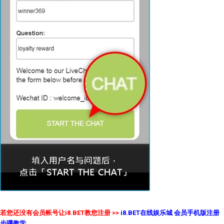
若您还没有会员帐号让i8.BET教您注册 >>
i8.BET在线娱乐城 会员手机版注册
步骤教学