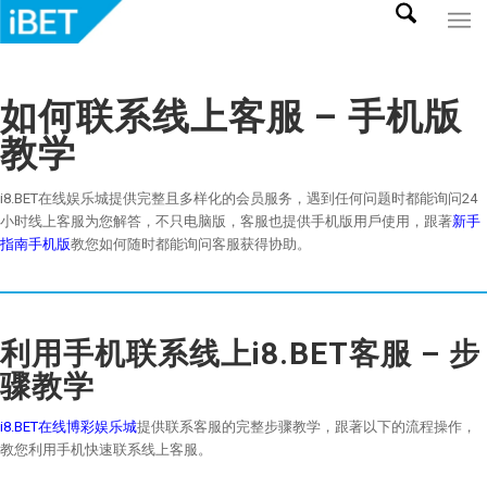
如何联系线上客服 – 手机版
教学
i8.BET在线娱乐城提供完整且多样化的会员服务，遇到任何问题时都能询问24
小时线上客服为您解答，不只电脑版，客服也提供手机版用戶使用，跟著
新手
指南手机版
教您如何随时都能询问客服获得协助。
利用手机联系线上i8.BET客服 – 步
骤教学
i8.BET
在线博彩娱乐城
提供联系客服的完整步骤教学，跟著以下的流程操作，
教您利用手机快速联系线上客服。