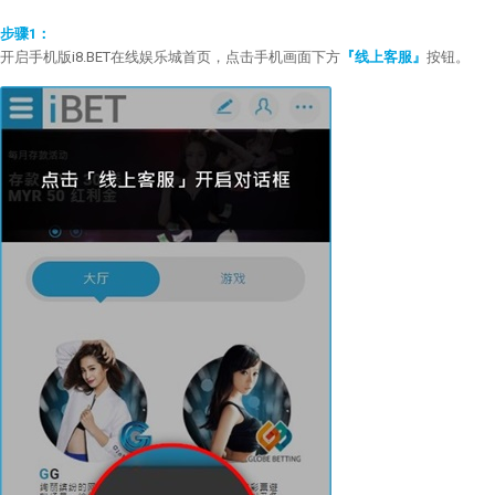
步骤1：
开启手机版i8.BET在线娱乐城首页，点击手机画面下方
『线上客服』
按钮。