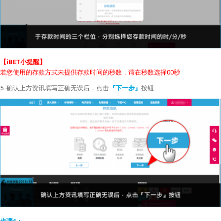
【iBET小提醒】
若您使用的存款方式未提供存款时间的秒数，请在秒数选择00秒
5. 确认上方资讯填写正确无误后，点击
『下一步』
按钮