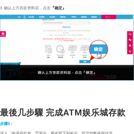
3. 确认上方存款资料后，点击
『确定』
最後几步驟 完成ATM娱乐城存款
步骤5：
进入「申请存款单」页面后，再依照下列标示，提交转帐收据信息