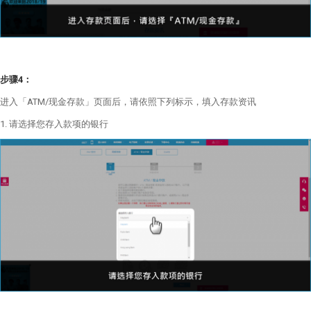
步骤4：
进入「ATM/现金存款」页面后，请依照下列标示，填入存款资讯
1. 请选择您存入款项的银行