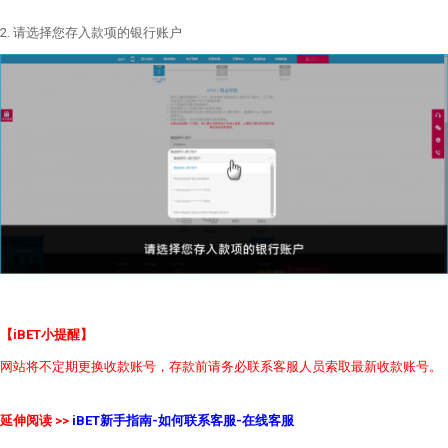
2. 请选择您存入款项的银行账户
【iBET小提醒】
网站将不定期更换收款账号，存款前请务必联系客服人员索取最新收款账号。
延伸阅读 >>
iBET新手指南-如何联系客服-在线客服