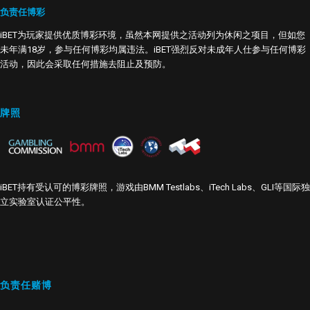
负责任博彩
iBET为玩家提供优质博彩环境，虽然本网提供之活动列为休闲之项目，但如您
未年满18岁，参与任何博彩均属违法。iBET强烈反对未成年人仕参与任何博彩
活动，因此会采取任何措施去阻止及预防。
牌照
iBET持有受认可的博彩牌照，游戏由BMM Testlabs、iTech Labs、GLI等国际独
立实验室认证公平性。
负责任赌博