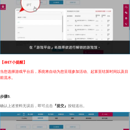
【iBET小提醒】
当您选择游戏平台后，系统将自动为您呈现参加活动、起算至结算时间以及目
前流水。
步骤5.
确认上述资料无误后，即可点击
『提交』
按钮送出。