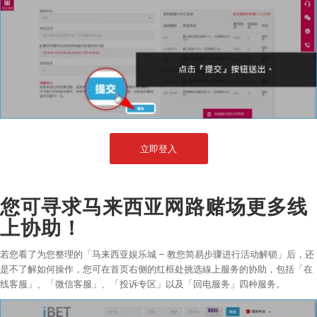
立即登入
您可寻求马来西亚网路赌场更多线
上协助！
若您看了为您整理的「马来西亚娱乐城 – 教您简易步骤进行活动解锁」后，还
是不了解如何操作，您可在首页右侧的红框处挑选線上服务的协助，包括「在
线客服」、「微信客服」、「投诉专区」以及「回电服务」四种服务。