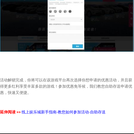
活动解锁完成，你将可以在该游戏平台再次选择你想申请的优惠活动，并且获
得更多红利享受丰富多款的游戏！参加优惠免等候，我们教您自助存送申请优
惠，快速又便捷。
延伸阅读 >>
线上娱乐城新手指南-教您如何参加活动-自助存送