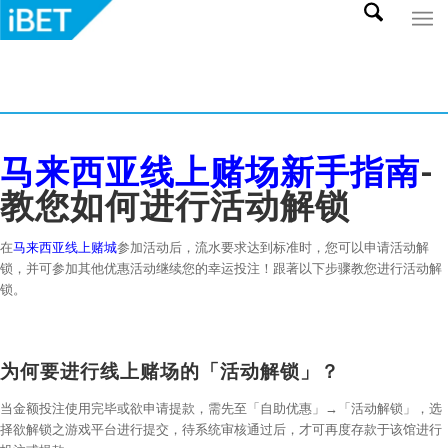
马来西亚线上赌场新手指南
-
教您如何进行活动解锁
在
马来西亚线上赌城
参加活动后，流水要求达到标准时，您可以申请活动解
锁，并可参加其他优惠活动继续您的幸运投注！跟著以下步骤教您进行活动解
锁。
为何要进行线上赌场的「活动解锁」？
当金额投注使用完毕或欲申请提款，需先至「自助优惠」→「活动解锁」，选
择欲解锁之游戏平台进行提交，待系统审核通过后，才可再度存款于该馆进行