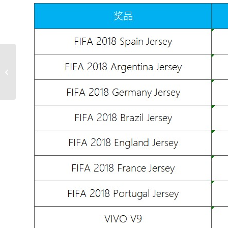
iBET世界杯足球快报：
世界杯H组是真正的死亡
之组!