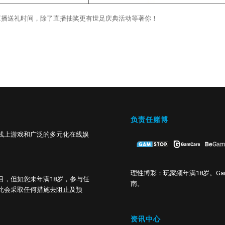
直播送礼时间，除了直播抽奖更有世足庆典活动等著你！
负责任赌博
种线上游戏和广泛的多元化在线娱
理性博彩：玩家须年满18岁。GamC
目，但如您未年满18岁，参与任
南
。
因此会采取任何措施去阻止及预
资讯中心