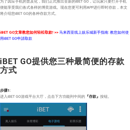
为了因应手机的普及化，我们正式推出全新的iBET GO，让玩家只要打开手机
便能享受我们各式各样的博奕游戏。现在您更可利用APP进行即时存款，本文
将介绍您iBET GO的各种存款方式。
iBET GO文章教您如何轻松取款! >>
马来西亚线上娱乐城新手指南: 教您如何使
用iBET GO申請取款
iBET GO提供您三种最简便的存款
方式
步骤1:
进入iBET GO游戏平台大厅，点击下方功能列中间的
『存款』
按钮。