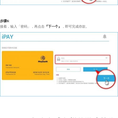
步骤6:
接着，输入「密码」，再点击
『下一个』
，即可完成存款。