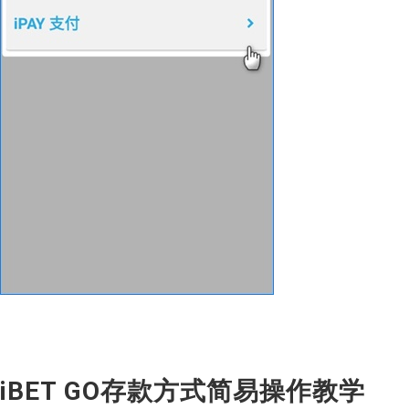
iBET GO存款方式简易操作教学