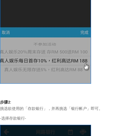
步骤2:
挑选欲使用的「存款银行」，并再挑选「银行帐户」即可。
-选择存款银行-