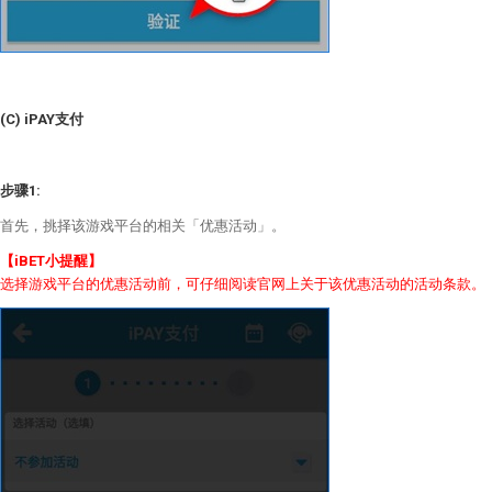
(C) iPAY支付
步骤1:
首先，挑择该游戏平台的相关「优惠活动」。
【iBET小提醒】
选择游戏平台的优惠活动前，可仔细阅读官网上关于该优惠活动的活动条款。