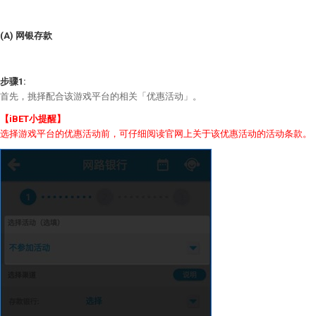
(A) 网银存款
步骤1:
首先，挑择配合该游戏平台的相关「优惠活动」。
【iBET小提醒】
选择游戏平台的优惠活动前，可仔细阅读官网上关于该优惠活动的活动条款。