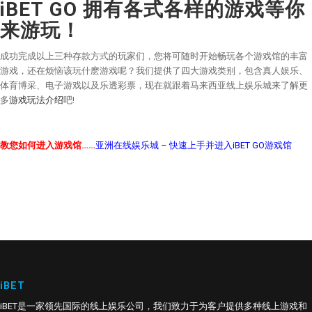
iBET GO 拥有各式各样的游戏等你
来游玩！
成功完成以上三种存款方式的玩家们，您将可随时开始畅玩各个游戏馆的丰富
游戏，还在烦恼该玩什麽游戏呢？我们提供了四大游戏类别，包含真人娱乐、
体育博采、电子游戏以及乐透彩票，现在就跟着马来西亚线上娱乐城来了解更
多
游戏玩法介绍
吧!
教您如何进入游戏馆……
亚洲在线娱乐城 – 快速上手并进入iBET GO游戏馆
iBET
iBET是一家领先国际的线上娱乐公司，我们致力于为客户提供多种线上游戏和