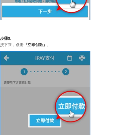
步骤3:
接下来，点击
『立即付款』
。