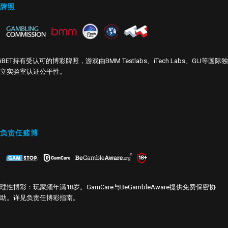
牌照
iBET持有受认可的博彩牌照，游戏由BMM Testlabs、iTech Labs、GLI等国际独
立实验室认证公平性。
负责任赌博
理性博彩：玩家须年满18岁。GamCare与BeGambleAware提供免费保密协
助。详见
负责任博彩指南
。