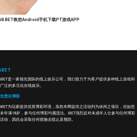
i8.BET教您Android手机下载PT游戏APP
iBET
iBET是一家领先国际的线上娱乐公司，我们致力于为客户提供多种线上游戏和
广泛的多元化在线娱乐。
负责任博彩
iBET为玩家提供优质博彩环境，虽然本网提供之活动列为休闲之项目，但如您
未年满18岁，参与任何博彩均属违法。iBET强烈反对未成年人仕参与任何博彩
活动，因此会采取任何措施去阻止及预防。