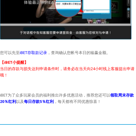
您可以先至
iBET存取款记录
，查询确认您帐号本日的输赢金额。
【iBET小提醒】
当日的存款与损失达到申请条件时，请务必在当天向24小时线上客服提出申请
哦！
iBET为了众多玩家会员的福利推出许多优惠活动，推荐您还可以
领取周末存款
20％红利
以及
每日存款5％红利
，每天都有不同优惠惊喜！