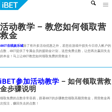
活动教学 – 教您如何领取营
救金
iBET在线娱乐城
除了有许多活动优惠之外，若您在游戏中损失今日存入帐户的
点数，iBET提供了专属会员的援助金计划，送您免费点数，让您再次赢回失去
的本金！马上让iBET教您如何领取免费的营救金！
iBET参加活动教学
– 如何领取营救
金步骤说明
领取免费的点数非常容易，跟著iBET的步骤教您领取高额营救金，用营救金再
次投注，赚回失去的点数！