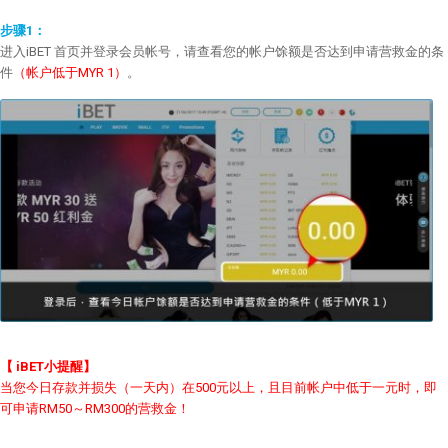
步骤1：
进入iBET 首页并登录会员帐号，请查看您的帐户馀额是否达到申请营救金的条
件
（帐户低于MYR 1）
。
【 iBET小提醒】
当您今日存款并损失（一天内）在500元以上，且目前帐户中低于一元时，即
可申请RM50～RM300的营救金！