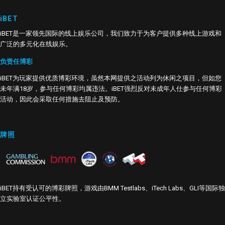
iBET
iBET是一家领先国际的线上娱乐公司，我们致力于为客户提供多种线上游戏和
广泛的多元化在线娱乐。
负责任博彩
iBET为玩家提供优质博彩环境，虽然本网提供之活动列为休闲之项目，但如您
未年满18岁，参与任何博彩均属违法。iBET强烈反对未成年人仕参与任何博彩
活动，因此会采取任何措施去阻止及预防。
牌照
iBET持有受认可的博彩牌照，游戏由BMM Testlabs、iTech Labs、GLI等国际独
立实验室认证公平性。