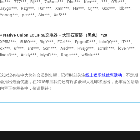
fis***、777***、Bjl***、7o5xes***、Dhc***、Ken***、i***、O7b***、
Jaygo***、Rzg***、T0m***、Xmn***、Ha***、Crj***、Gxc***、ldb***、
Yooog***、pcn***、Sin***、Xa5***
♦
Native Union ECLIPSE充电器 – 大理石頂部 （黑色） *20
XP5M***、5U8O***、BigY***、ECzl***、Epgo4D***、IoioQQ***、lT***、
ox***、uf***、ant***、5cm***、Asd***、Hvsjg***、ac1nh***、lovein***、
linda9***、Arlkiy***、MypFi***、Roger***、w5tskr***
这次没有抽中大奖的会员别失望，记得时刻关注
线上娱乐城优惠活动
，不定期
会推出最新优惠，在2018年底我们还有许多豪华大礼即将送出，更丰富的活动
内容正在筹备中，敬请期待！