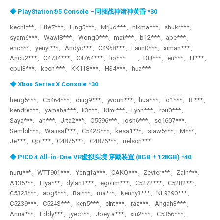
◆ PlayStation®5 Console –同捆战神诸神黄昏 *30
kechi***、Life7***、Ling5***、Mrjud***、nikma***、shukr***、
syam6***、Wawi8***、Wong0***、mat***、b12***、ape***、
enc***、yenyi***、Andyc***、C4968***、Lann0***、aiman***、
Ancu2***、C4734***、C4764***、ho*** 、DU***、en***、Et***、
epul3***、kechi***、KK118***、HS4***、hua***
◆ Xbox Series X Console *30
heng5***、C5464***、ding9***、yvonn***、hua***、lo1***、Bi***、
kendre***、yamaha***、li3***、Kimi***、Lynn***、rou0***、
Saya***、ah***、Jrta2***、C5596***、josh6***、so1607***、
Sembil***、Wansaf***、C542S***、kesa1***、siaw5***、M***、
Je***、Qpi***、C4875***、C4876***、nelson***
◆ PICO 4 All-in-One VR虚拟实境 穿戴装置 (8GB + 128GB) *40
nuru***、WTT901***、Yongfa***、CAKO***、Zeyter***、Zain***、
A135***、Liya***、dylan3***、egolim***、C5272***、C5282***、
C5323***、abg6***、Bai***、ma***、kenny3***、NL9290***、
C5239***、C524S***、ken5***、cint***、raz***、Ahgah3***、
Anua***、Eddy***、jyec***、Joeyta***、xin2***、C5356***、