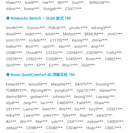
Kham***、low8***、Her***、lith***、Sus*** 、WINSON***、
ddon***、kuma***、Yongsh***、C5417***
◆ Nintendo Switch – OLED 款式 *40
hrnd61***、Sorovo***、Pokcik***、prodo1***、wkong9***、
donirl***、on6rt1***、wrixii***、Motto6***、BENLIM***、Jrrr61***、
som151***、jock6c***、o11702***、Kuonji***、chrrwr***、
huihui***、Won***、op6***、s6o***、som***、Aop***、
C5587***、Chon8***、C51SS***、C5394***、C5S99***、Fothz***、
C5576***、C552S***、C5538***、C5455***、Rovrn***、C4832***、
Groff***、hr***、kl***、Ez***、Wsc1***、obst***
◆ Bose QuietComfort 45 消噪耳机 *50
Ewau33***、wnuu09***、Mauuhw***、Sik970***、Souong***、
TOMMY5***、Wpong9***、yongka***、Cpp131***、daniwl***、
dwmo99***、ginhwn***、Johnso***、lwong1***、Lupasp***、
Vip8***、Jasp***、lun1***、C4855***、Faild***、Shaw***、
z911***、Lamo***、bwn***、Ww***、bo***、boy5***、C5537***、
imba***、Lewm***、pete1***、Tpk6***、Xian***、yww5***、
Ah***、Win***、Mar***、usb***、C5471***、zwkya***、C4933***、
zwkya***、C5586***、C5S83***、C5246***、Hugo***、C56S7***、