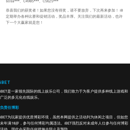
sosa***、C4985***、C5625***
恭喜我们的获奖者！如果您没有得奖，请不要放弃，下次再来参加！ i8
定期举办各种比赛和促销活动，奖品丰厚。关注我们的最新活动，也许
下一个大赢家就是您！
iBET
iBET是一家领先国际的线上娱乐公司，我们致力于为客户提供多种线上游戏和
广泛的多元化在线娱乐。
负责任博彩
iBET为玩家提供优质博彩环境，虽然本网提供之活动列为休闲之项目，但如您
未年满18岁，参与任何博彩均属违法。iBET强烈反对未成年人仕参与任何博彩
活动，因此会采取任何措施去阻止及预防。