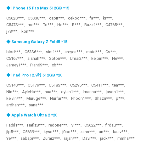
◆ iPhone 15 Pro Max 512GB *15
C562S***、C5S38***、capit***、cekod***、fa***、ki***、
C547S***、me***、To***、He***、R***、Buzz1***、C4765***、
j78***、kon***
◆ Samsung Galaxy Z Fold5 *15
biod***、C53S6***、sim1***、areyea***、matd***、Cs***、
C5167***、aishah***、Soton***、Umai2***、keipin***、He***、
Jamey1***、Pian69***、xb***
◆ iPad Pro 12.9吋 512GB *20
C514S***、C5179***、C518S***、C5295***、C5411***、tea***、
Nin***、AyieHa***、nua***、dylan1***、imanna***、jason1***、
kelvin***、Muruge***、Nurfar***、Phoon1***、Shazri***、p***、
ardhan***、sana***
◆ Apple Watch Ultra 2 *20
Fadil1***、Hafiz8***、redone***、Vi***、C5622***、firdau***、
jlp5***、C5639***、kyso***、j0oo***、zann***、un***、kaav***、
Ye***、sabapi***、Zuraiz***、rajah***、Davi***、jack***、mmhs***