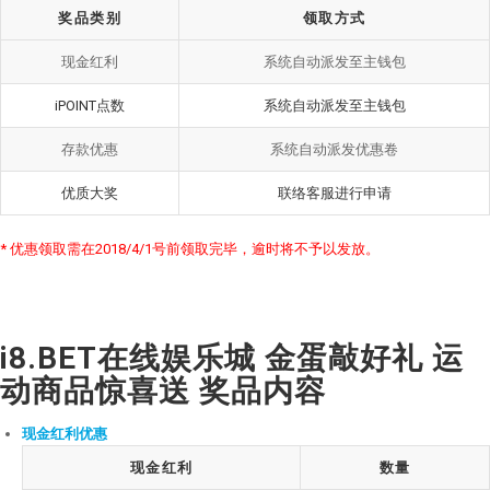
奖品类别
领取方式
现金红利
系统自动派发至主钱包
iPOINT点数
系统自动派发至主钱包
存款优惠
系统自动派发优惠卷
优质大奖
联络客服进行申请
* 优惠领取需在2018/4/1号前领取完毕，逾时将不予以发放。
i8.BET在线娱乐城 金蛋敲好礼 运
动商品惊喜送 奖品内容
现金红利优惠
现金红利
数量