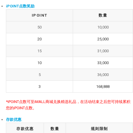
iPOINT点数奖励
IPOINT
数量
50
10,000
20
25,000
15
31,000
10
33,000
5
36,000
3
168,888
*iPOINT点数可至iMALL商城兑换精选礼品，在活动结束之后您可持续累积
您的iPOINT点数。
存款优惠
存款优惠
数量
规则限制