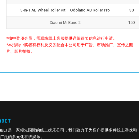
3-In-1 AB Wheel Roller Kit – Odoland AB Roller Pro
30
Xiaomi Mi Band 2
150
*抽中奖项会员，需联络线上客服提供详细得奖信息进行申请。
*本活动中奖者有权利及义务配合本公司用于广告、市场推广、宣传之照
片、影片拍摄。
iBET
iBET是一家领先国际的线上娱乐公司，我们致力于为客户提供多种线上游戏和
广泛的多元化在线娱乐。