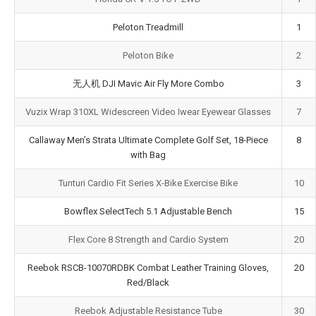
Peloton Treadmill
1
Peloton Bike
2
无人机 DJI Mavic Air Fly More Combo
3
Vuzix Wrap 310XL Widescreen Video Iwear Eyewear Glasses
7
Callaway Men’s Strata Ultimate Complete Golf Set, 18-Piece
8
with Bag
Tunturi Cardio Fit Series X-Bike Exercise Bike
10
Bowflex SelectTech 5.1 Adjustable Bench
15
Flex Core 8 Strength and Cardio System
20
Reebok RSCB-10070RDBK Combat Leather Training Gloves,
20
Red/Black
Reebok Adjustable Resistance Tube
30