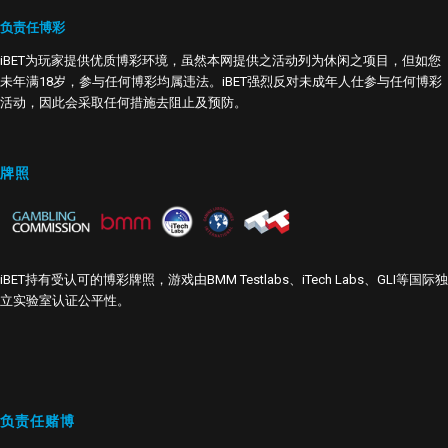
负责任博彩
iBET为玩家提供优质博彩环境，虽然本网提供之活动列为休闲之项目，但如您
未年满18岁，参与任何博彩均属违法。iBET强烈反对未成年人仕参与任何博彩
活动，因此会采取任何措施去阻止及预防。
牌照
iBET持有受认可的博彩牌照，游戏由BMM Testlabs、iTech Labs、GLI等国际独
立实验室认证公平性。
负责任赌博