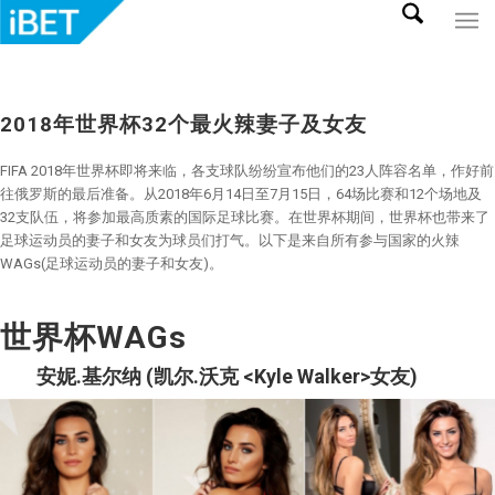
2018年世界杯32个最火辣妻子及女友
FIFA 2018年世界杯即将来临，各支球队纷纷宣布他们的23人阵容名单，作好前
往俄罗斯的最后准备。从2018年6月14日至7月15日，64场比赛和12个场地及
32支队伍，将参加最高质素的国际足球比赛。在世界杯期间，世界杯也带来了
足球运动员的妻子和女友为球员们打气。以下是来自所有参与国家的火辣
WAGs(足球运动员的妻子和女友)。
世界杯WAGs
安妮.基尔纳 (
凯尔.沃克 <
Kyle Walker>
女友)