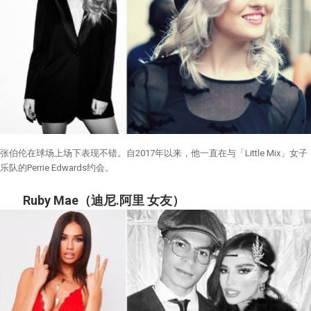
张伯伦在球场上场下表现不错。自2017年以来，他一直在与「Little Mix」女子
乐队的Perrie Edwards约会。
Ruby Mae（迪尼.阿里 女友）