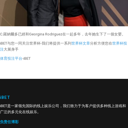
C.羅納爾多已經和Georgina Rodriguez在一起多年，去年她生下了一個女嬰。
iBET与您一同关注世界杯-我们将提供一系列
世界杯文章
分析方便您在
世界杯投
注
大展身手
体育投注平台
-iBET
iBET
iBET是一家领先国际的线上娱乐公司，我们致力于为客户提供多种线上游戏和
广泛的多元化在线娱乐。
负责任博彩