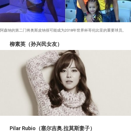
阿森纳的第二门将奥斯皮纳很可能成为2018年世界杯哥伦比亚的重要球员。
柳素英（孙兴民女友）
Pilar Rubio（塞尔吉奥.拉莫斯妻子）