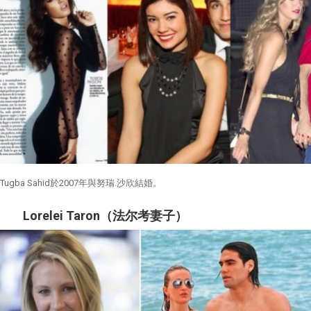
Tugba Sahid於2007年與努瑞.沙欣結婚。
Lorelei Taron（法尔考妻子）