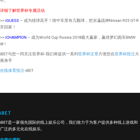
中。
详细了解世界杯专属活动
>>
iGUESS
– 成为猜球高手！猜中车里有几颗球，把东瀛战神Nissan R35 GT-R
开回家！
>>
iCHAMPION
– 成为World Cup Russia 2018最大赢家，赢得梦幻跑车BMW
i8！
iBET与您一同关注世界杯-我们将提供一系列
世界杯文章
方便您在
世界杯投注
大
展身手
在线体育投注
-iBET
iBET
iBET是一家领先国际的线上娱乐公司，我们致力于为客户提供多种线上游戏和
广泛的多元化在线娱乐。
负责任博彩