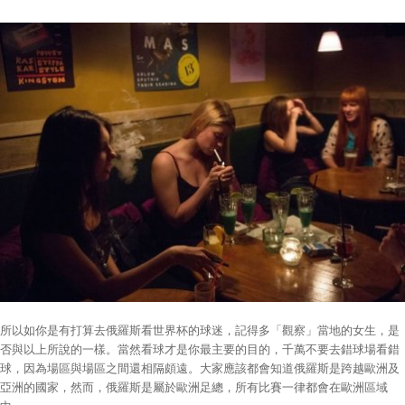
所以如你是有打算去俄羅斯看世界杯的球迷，記得多「觀察」當地的女生，是
否與以上所說的一樣。當然看球才是你最主要的目的，千萬不要去錯球場看錯
球，因為場區與場區之間還相隔頗遠。大家應該都會知道俄羅斯是跨越歐洲及
亞洲的國家，然而，俄羅斯是屬於歐洲足總，所有比賽一律都會在歐洲區域