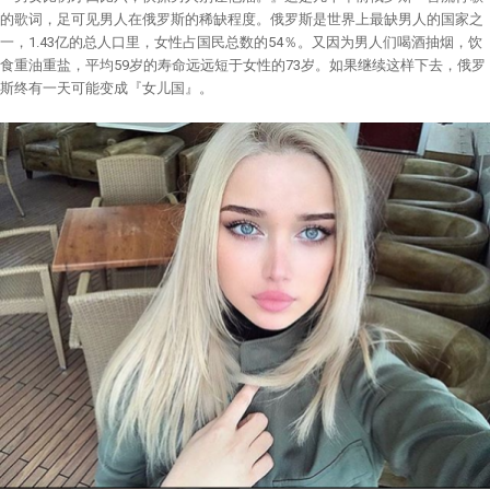
的歌词，足可见男人在俄罗斯的稀缺程度。俄罗斯是世界上最缺男人的国家之
一，1.43亿的总人口里，女性占国民总数的54％。又因为男人们喝酒抽烟，饮
食重油重盐，平均59岁的寿命远远短于女性的73岁。如果继续这样下去，俄罗
斯终有一天可能变成『女儿国』。