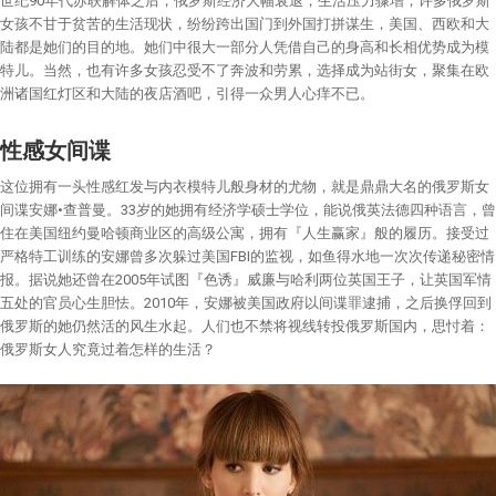
世纪90年代苏联解体之后，俄罗斯经济大幅衰退，生活压力骤增，许多俄罗斯
女孩不甘于贫苦的生活现状，纷纷跨出国门到外国打拼谋生，美国、西欧和大
陆都是她们的目的地。她们中很大一部分人凭借自己的身高和长相优势成为模
特儿。当然，也有许多女孩忍受不了奔波和劳累，选择成为站街女，聚集在欧
洲诸国红灯区和大陆的夜店酒吧，引得一众男人心痒不已。
性感女间谍
这位拥有一头性感红发与内衣模特儿般身材的尤物，就是鼎鼎大名的俄罗斯女
间谍安娜•查普曼。33岁的她拥有经济学硕士学位，能说俄英法德四种语言，曾
住在美国纽约曼哈顿商业区的高级公寓，拥有『人生赢家』般的履历。接受过
严格特工训练的安娜曾多次躲过美国FBI的监视，如鱼得水地一次次传递秘密情
报。据说她还曾在2005年试图『色诱』威廉与哈利两位英国王子，让英国军情
五处的官员心生胆怯。2010年，安娜被美国政府以间谍罪逮捕，之后换俘回到
俄罗斯的她仍然活的风生水起。人们也不禁将视线转投俄罗斯国内，思忖着：
俄罗斯女人究竟过着怎样的生活？