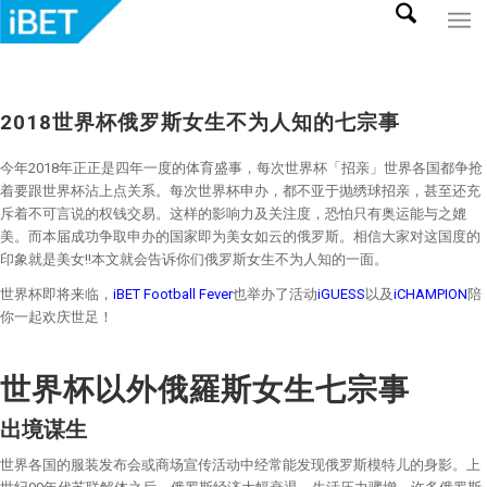
2018世界杯俄罗斯女生不为人知的七宗事
今年2018年正正是四年一度的体育盛事，每次世界杯「招亲」世界各国都争抢
着要跟世界杯沾上点关系。每次世界杯申办，都不亚于抛绣球招亲，甚至还充
斥着不可言说的权钱交易。这样的影响力及关注度，恐怕只有奥运能与之媲
美。而本届成功争取申办的国家即为美女如云的俄罗斯。相信大家对这国度的
印象就是美女!!本文就会告诉你们俄罗斯女生不为人知的一面。
世界杯即将来临，
iBET Football Fever
也举办了活动
iGUESS
以及
iCHAMPION
陪
你一起欢庆世足！
世界杯以外俄羅斯女生七宗事
出境谋生
世界各国的服装发布会或商场宣传活动中经常能发现俄罗斯模特儿的身影。上