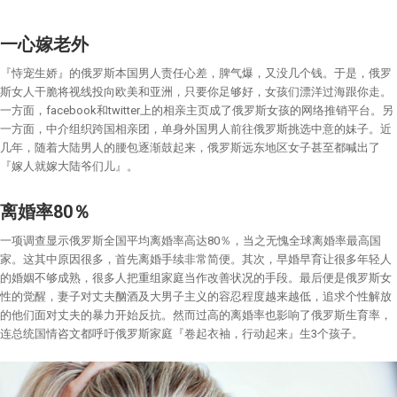
一心嫁老外
『恃宠生娇』的俄罗斯本国男人责任心差，脾气爆，又没几个钱。于是，俄罗
斯女人干脆将视线投向欧美和亚洲，只要你足够好，女孩们漂洋过海跟你走。
一方面，facebook和twitter上的相亲主页成了俄罗斯女孩的网络推销平台。另
一方面，中介组织跨国相亲团，单身外国男人前往俄罗斯挑选中意的妹子。近
几年，随着大陆男人的腰包逐渐鼓起来，俄罗斯远东地区女子甚至都喊出了
『嫁人就嫁大陆爷们儿』。
离婚率
80
％
一项调查显示俄罗斯全国平均离婚率高达80％，当之无愧全球离婚率最高国
家。这其中原因很多，首先离婚手续非常简便。其次，早婚早育让很多年轻人
的婚姻不够成熟，很多人把重组家庭当作改善状况的手段。最后便是俄罗斯女
性的觉醒，妻子对丈夫酗酒及大男子主义的容忍程度越来越低，追求个性解放
的他们面对丈夫的暴力开始反抗。然而过高的离婚率也影响了俄罗斯生育率，
连总统国情咨文都呼吁俄罗斯家庭『卷起衣袖，行动起来』生3个孩子。