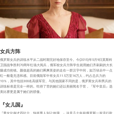
女兵方阵
俄罗斯女兵的训练水平从二战时期完好地保存至今。今(2015)年5月9日莫斯科
卫国战争胜利70周年红场大阅兵，俄军校女兵方阵学生就用她们齐刷刷的大长
腿成功抢镜。颜值超高的她们飒爽英姿的走在一群汉字中间，如万绿丛中一点
红一般毫无违和感。目前俄陆军中有女兵11.5万至16万人，约占总兵力的
10％，其中包括300名高级军官。与其他国家不同的是，俄罗斯女兵和男兵的
训练标准是完全一样的。吃得了苦的她们还以美丽闻名于世，『军中皇后』选
美比赛更是属于她们的骄傲。
『女儿国』
『男女比例才四比六，快抓男人别让他溜。』这是几十年前俄罗斯一首流行歌