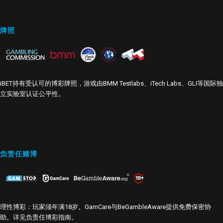
牌照
iBET持有受认可的博彩牌照，游戏由BMM Testlabs、iTech Labs、GLI等国际独
立实验室认证公平性。
负责任赌博
理性博彩：玩家须年满18岁。GamCare与BeGambleAware提供免费保密协
助。详见
负责任博彩指南
。