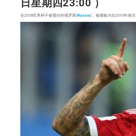
日星期四23:00 ）
在2018世界杯不被看好的俄罗斯(
Russia
)，被揶揄为自2010年