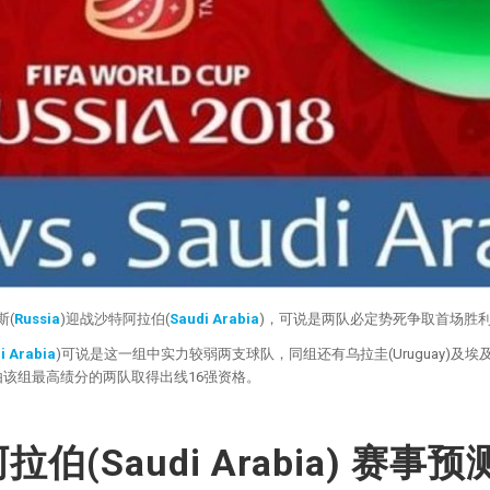
斯(
Russia
)迎战沙特阿拉伯(
Saudi Arabia
)，可说是两队必定势死争取首场胜
i Arabia
)可说是这一组中实力较弱两支球队，同组还有乌拉圭(Uruguay)及埃
该组最高绩分的两队取得出线16强资格。
特阿拉伯(Saudi Arabia) 