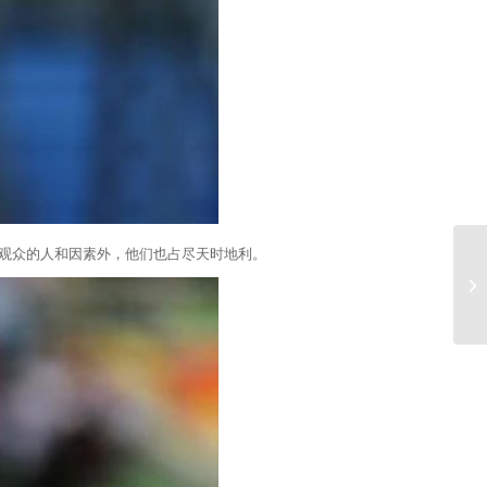
国观众的人和因素外，他们也占尽天时地利。