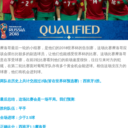
摩洛哥最后一轮的小组赛，是他们的2018世界杯的告别赛，这场比赛摩洛哥应
该会摆出比较多的副选球员，让他们也能感受世界杯的比赛。这场比赛摩洛哥
意在享受球赛，在前2轮比赛看到他们的前场速度很快，往往引来对方的犯
规，在第二轮比赛面对葡萄牙队亦有多个黄金机会能进球。相信这场没压力的
球赛，他们有机会进到球。
两队在历史上共计交战过
2
场
(
皆在世界杯预选赛
)
：西班牙
2
胜。
最后总结，这场比赛会是一场平局。我们预测
:
胜利队伍：平手
全场进球：少于
2.5
球
正确比分：西班牙
1:1
摩洛哥