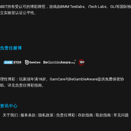
iBET持有受认可的博彩牌照，游戏由BMM Testlabs、iTech Labs、GLI等国际独
立实验室认证公平性。
负责任赌博
理性博彩：玩家须年满18岁。GamCare与BeGambleAware提供免费保密协
助。详见
负责任博彩指南
。
资讯中心
关于我们
|
服务条款
|
隐私政策
|
负责任博彩
|
存款指南
|
取款指南
|
常见问题