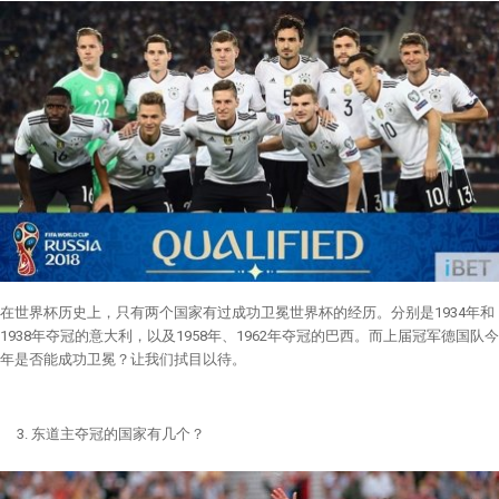
在世界杯历史上，只有两个国家有过成功卫冕世界杯的经历。分别是1934年和
1938年夺冠的意大利，以及1958年、1962年夺冠的巴西。而上届冠军德国队今
年是否能成功卫冕？让我们拭目以待。
东道主夺冠的国家有几个？