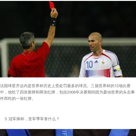
法国球星齐达内是世界杯历史上受处罚最多的球员。三届世界杯的12场比赛
中，他吃了四张黄牌和两张红牌，包括2006年决赛期间因为轰动世界的头击事
件而吃的一张红牌。
冠军捧杯，亚军季军拿什么？