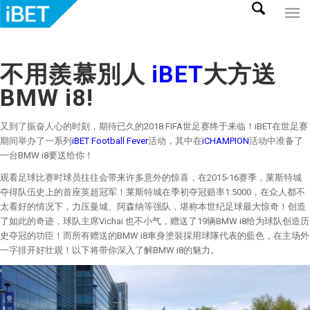
不用羨慕別人
iBET
大方送
BMW i8!
又到了振奋人心的时刻，期待已久的2018 FIFA世足赛终于来临！iBET在世足赛
期间举办了一系列
iBET Football Fever
活动，其中在
iCHAMPION
活动中准备了
一台BMW i8要送给你！
观看足球比赛时球员往往会带来许多意外的惊喜，在2015-16赛季，莱斯特城
夺得队伍史上的首座英超冠军！莱斯特城在季初夺冠赔率1:5000，在众人都不
太看好的情况下，力压曼城、阿森纳等强队，堪称本世纪足球最大惊奇！创造
了如此的奇迹，球队主席Vichai 也不小气，赠送了19辆BMW i8给为球队创造历
史夺冠的功臣！而所有赠送的BMW i8車身塗裝採用球隊代表的藍色，在主场外
一字排开好壮观！以下将带你深入了解BMW i8的魅力。