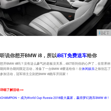
听说你想开BMW i8，所以
iBET免费送车
给你
想开BMW i8吗？没有这么豪气的老板没关系，iBET听到你的心声了，在世界杯
期间举办期间限定活动，准备了一台BMW i8要送给你！在
休闲娱乐
之馀别忘了
参加活动，冠军得主立刻把BMW i8跑车开回家！
详细了解活动 >>
iCHAMPION – 成为World Cup Russia 2018最大赢家，赢得梦幻跑车BMW i8！