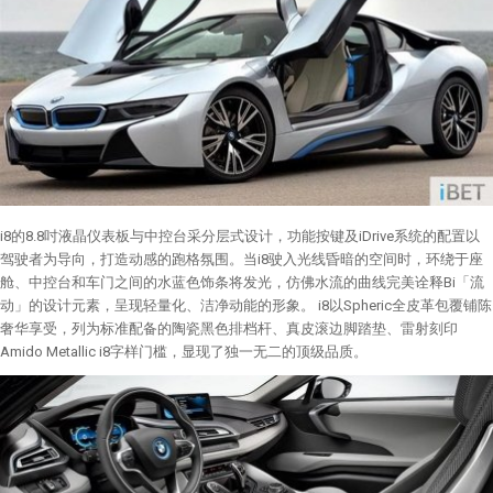
i8的8.8吋液晶仪表板与中控台采分层式设计，功能按键及iDrive系统的配置以
驾驶者为导向，打造动感的跑格氛围。当i8驶入光线昏暗的空间时，环绕于座
舱、中控台和车门之间的水蓝色饰条将发光，仿佛水流的曲线完美诠释Bi「流
动」的设计元素，呈现轻量化、洁净动能的形象。 i8以Spheric全皮革包覆铺陈
奢华享受，列为标准配备的陶瓷黑色排档杆、真皮滚边脚踏垫、雷射刻印
Amido Metallic i8字样门槛，显现了独一无二的顶级品质。