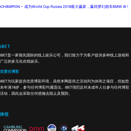
iCHAMPION – 成为World Cup Russia 2018最大赢家，赢得梦幻跑车BMW i8！
iBET
iBET是一家领先国际的线上娱乐公司，我们致力于为客户提供多种线上游戏和
广泛的多元化在线娱乐。
负责任博彩
iBET为玩家提供优质博彩环境，虽然本网提供之活动列为休闲之项目，但如您
未年满18岁，参与任何博彩均属违法。iBET强烈反对未成年人仕参与任何博彩
活动，因此会采取任何措施去阻止及预防。
牌照