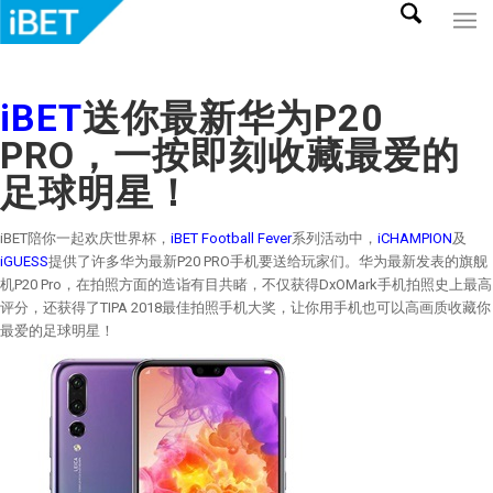
iBET
送你最新华为P20
PRO，一按即刻收藏最爱的
足球明星！
iBET陪你一起欢庆世界杯，
iBET Football Fever
系列活动中，
iCHAMPION
及
iGUESS
提供了许多华为最新P20 PRO手机要送给玩家们。华为最新发表的旗舰
机P20 Pro，在拍照方面的造诣有目共睹，不仅获得DxOMark手机拍照史上最高
评分，还获得了TIPA 2018最佳拍照手机大奖，让你用手机也可以高画质收藏你
最爱的足球明星！