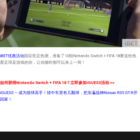
iBET优惠活动
因应世足热潮，准备了10组Nintendo Switch + FIFA 18要送给热
爱足球及游戏的你，让你随时都可以来上一局！
如何获得Nintendo Switch + FIFA 18？立即参加iGUESS活动 >>
iGUESS – 成为猜球高手！猜中车里有几颗球，把东瀛战神Nissan R35 GT-R开
回家！