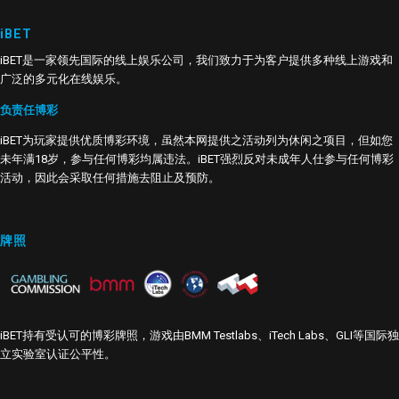
iBET
iBET是一家领先国际的线上娱乐公司，我们致力于为客户提供多种线上游戏和
广泛的多元化在线娱乐。
负责任博彩
iBET为玩家提供优质博彩环境，虽然本网提供之活动列为休闲之项目，但如您
未年满18岁，参与任何博彩均属违法。iBET强烈反对未成年人仕参与任何博彩
活动，因此会采取任何措施去阻止及预防。
牌照
iBET持有受认可的博彩牌照，游戏由BMM Testlabs、iTech Labs、GLI等国际独
立实验室认证公平性。