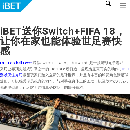
iBET送你Switch+FIFA 18，
让你在家也能体验世足赛快
感
iBET Football Fever
送你Switch+FIFA 18，《FIFA 18》是一款足球电子游戏，
采用业界顶尖游戏引擎之一的 Frostbite 所打造，呈现出逼真写实的动作，
iBET
游戏玩法介绍
带领玩家们踏入全新的足球世界，并且有丰富的球员角色满足球
迷们。可以感受球员拟真的动作、与对手在身体上的互动，以及战术执行方式
都彻底创新，让玩家可尽情享受球场上的每分每秒。