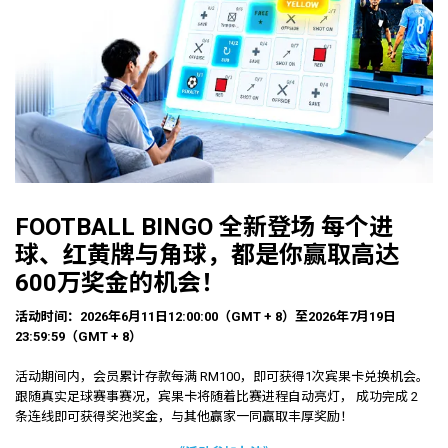
FOOTBALL BINGO 全新登场 每个进
球、红黄牌与角球，都是你赢取高达
600万奖金的机会！
活动时间：2026年6月11日12:00:00（GMT + 8）至2026年7月19日
23:59:59（GMT + 8）
活动期间内，会员累计存款每满 RM100，即可获得1次宾果卡兑换机会。
跟随真实足球赛事赛况，宾果卡将随着比赛进程自动亮灯， 成功完成 2
条连线即可获得奖池奖金，与其他赢家一同赢取丰厚奖励！