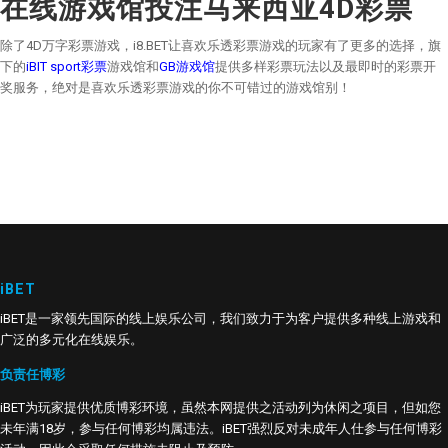
在线游戏馆投注马来西亚4D彩票
除了4D万字彩票游戏，i8.BET让喜欢乐透彩票游戏的玩家有了更多的选择，旗
下的
iBIT sport彩票
游戏馆和
GB游戏馆
提供多样彩票玩法以及最即时的彩票开
奖服务，绝对是喜欢乐透彩票游戏的你不可错过的游戏馆别！
iBET
iBET是一家领先国际的线上娱乐公司，我们致力于为客户提供多种线上游戏和
广泛的多元化在线娱乐。
负责任博彩
iBET为玩家提供优质博彩环境，虽然本网提供之活动列为休闲之项目，但如您
未年满18岁，参与任何博彩均属违法。iBET强烈反对未成年人仕参与任何博彩