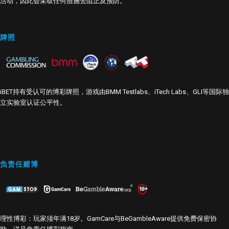
活动，因此会采取任何措施去阻止及预防。
牌照
iBET持有受认可的博彩牌照，游戏由BMM Testlabs、iTech Labs、GLI等国际独
立实验室认证公平性。
负责任赌博
理性博彩：玩家须年满18岁。GamCare与BeGambleAware提供免费保密协