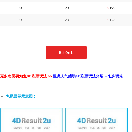
8
123
8
123
9
123
9
123
Bet On It
更多您需要知道4D彩票玩法 >>
亚洲人气赌场4D彩票玩法介绍 – 包头玩法
包尾票券示意图：