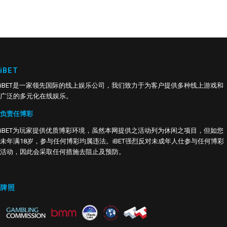
iBET
iBET是一家领先国际的线上娱乐公司，我们致力于为客户提供多种线上游戏和
广泛的多元化在线娱乐。
负责任博彩
iBET为玩家提供优质博彩环境，虽然本网提供之活动列为休闲之项目，但如您
未年满18岁，参与任何博彩均属违法。iBET强烈反对未成年人仕参与任何博彩
活动，因此会采取任何措施去阻止及预防。
牌照