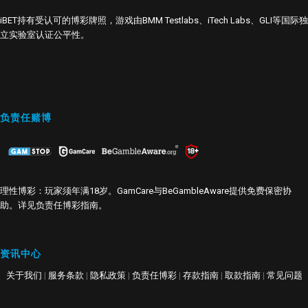
iBET持有受认可的博彩牌照，游戏由BMM Testlabs、iTech Labs、GLI等国际独
立实验室认证公平性。
负责任赌博
理性博彩：玩家须年满18岁。GamCare与BeGambleAware提供免费保密协
助。详见
负责任博彩指南
。
资讯中心
关于我们
|
服务条款
|
隐私政策
|
负责任博彩
|
存款指南
|
取款指南
|
常见问题