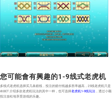
您可能會有興趣的1-9线式老虎机
多线式老虎机选择买几条赔线，投注的赔付线越多胜率越高，25线老虎机只是
i8.BET 介绍多款老虎机玩法的其中一种，也可选择
老虎机1-9线玩法
，透过小额
投注放松地享受游戏的乐趣。