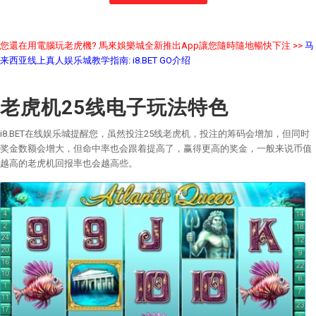
您還在用電腦玩老虎機? 馬來娛樂城全新推出App讓您隨時隨地暢快下注 >>
马
来西亚线上真人娱乐城教学指南: i8.BET GO介绍
老虎机25线电子玩法特色
i8.BET在线娱乐城提醒您，虽然投注25线老虎机，投注的筹码会增加，但同时
奖金数额会增大，但命中率也会跟着提高了，赢得更高的奖金，一般来说币值
越高的老虎机回报率也会越高些。