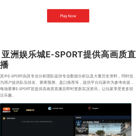
Play Now
亚洲娱乐城E-SPORT提供高画质直
播
其中E-SPORT由其专业分析团队提供专业数据分析以及大量历史资料，同时也
为用户提供队伍排名、赛果预测、盘口推荐等，提供平台玩家作为参考依据，
每场赛事E-SPORT皆提供高画质直播且即时更新实况资讯，让玩家享受更多投
注乐趣。