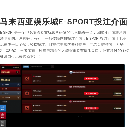
马来西亚娱乐城E-SPORT投注介面
E-SPORT是一个电竞资深专业玩家所研发的电竞博彩平台，因此其介面迎合喜
爱电竞的用户喜好，有别于一般传统体育投注介面，E-SPORT投注介面让电竞
玩家更一目了然，轻松投注。且提供丰富的赛种赛事，包含英雄联盟、刀塔
2、CS:GO、王者荣耀，所有最精采的大型赛事皆有提供盘口，还有超过50个特
殊盘口供玩家选择下注！