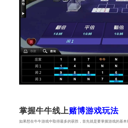
掌握牛牛线上
赌博游戏玩法
如果想在牛牛游戏中取得最多的获胜，首先就是要掌握游戏的基本