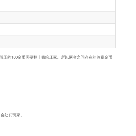
所压的100金币需要翻十赔给庄家。所以两者之间存在的输赢金币
不会处罚玩家。