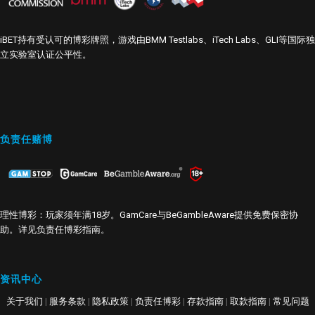
iBET持有受认可的博彩牌照，游戏由BMM Testlabs、iTech Labs、GLI等国际独
立实验室认证公平性。
负责任赌博
理性博彩：玩家须年满18岁。GamCare与BeGambleAware提供免费保密协
助。详见
负责任博彩指南
。
资讯中心
关于我们
|
服务条款
|
隐私政策
|
负责任博彩
|
存款指南
|
取款指南
|
常见问题