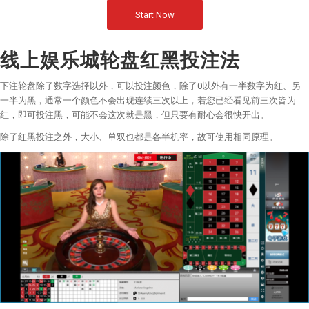
Start Now
线上娱乐城轮盘红黑投注法
下注轮盘除了数字选择以外，可以投注颜色，除了0以外有一半数字为红、另
一半为黑，通常一个颜色不会出现连续三次以上，若您已经看见前三次皆为
红，即可投注黑，可能不会这次就是黑，但只要有耐心会很快开出。
除了红黑投注之外，大小、单双也都是各半机率，故可使用相同原理。