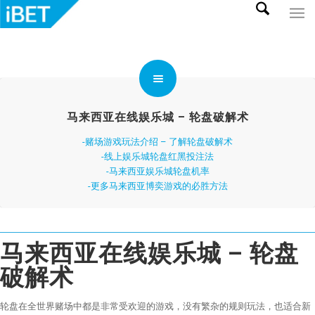
马来西亚在线娱乐城 – 轮盘破解术
-赌场游戏玩法介绍 – 了解轮盘破解术
-线上娱乐城轮盘红黑投注法
-马来西亚娱乐城轮盘机率
-更多马来西亚博奕游戏的必胜方法
马来西亚在线娱乐城 – 轮盘
破解术
轮盘在全世界赌场中都是非常受欢迎的游戏，没有繁杂的规则玩法，也适合新