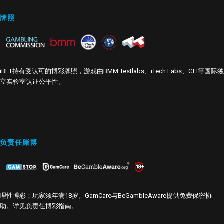
牌照
iBET持有受认可的博彩牌照，游戏由BMM Testlabs、iTech Labs、GLI等国际独
立实验室认证公平性。
负责任赌博
理性博彩：玩家须年满18岁。GamCare与BeGambleAware提供免费保密协
助。详见
负责任博彩指南
。