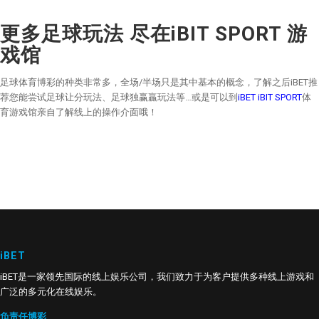
更多足球玩法 尽在iBIT SPORT 游
戏馆
足球体育博彩的种类非常多，全场/半场只是其中基本的概念，了解之后iBET推
荐您能尝试足球让分玩法、足球独赢贏玩法等…或是可以到
iBET iBIT SPORT
体
育游戏馆亲自了解线上的操作介面哦！
iBET
iBET是一家领先国际的线上娱乐公司，我们致力于为客户提供多种线上游戏和
广泛的多元化在线娱乐。
负责任博彩