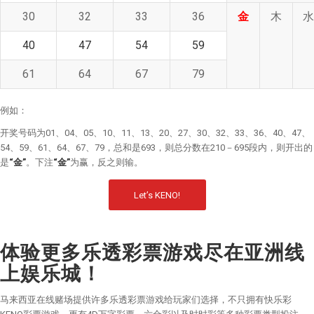
30
32
33
36
金
木
水
40
47
54
59
61
64
67
79
例如：
开奖号码为01、04、05、10、11、13、20、27、30、32、33、36、40、47、
54、59、61、64、67、79，总和是693，则总分数在210－695段内，则开出的
是
“金”
。下注
“金”
为赢，反之则输。
Let’s KENO!
体验更多乐透彩票游戏尽在亚洲线
上娱乐城！
马来西亚在线赌场提供许多乐透彩票游戏给玩家们选择，不只拥有快乐彩