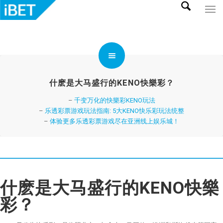
什麽是大马盛行的KENO快樂彩？
–
千变万化的快樂彩KENO玩法
–
乐透彩票游戏玩法指南: 5大KENO快乐彩玩法统整
–
体验更多乐透彩票游戏尽在亚洲线上娱乐城！
什麽是大马盛行的KENO快樂
彩？