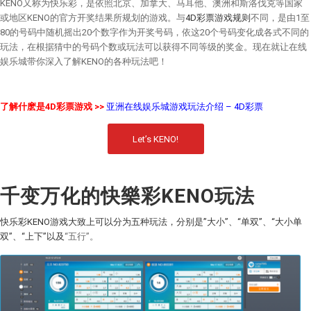
KENO又称为快乐彩，是依照北京、加拿大、马耳他、澳洲和斯洛伐克等国家
或地区KENO的官方开奖结果所规划的游戏。与
4D彩票游戏规则
不同，是由1至
80的号码中随机摇出20个数字作为开奖号码，依这20个号码变化成各式不同的
玩法，在根据猜中的号码个数或玩法可以获得不同等级的奖金。现在就让在线
娱乐城带你深入了解KENO的各种玩法吧！
了解什麽是4D彩票游戏 >>
亚洲在线娱乐城游戏玩法介绍 – 4D彩票
Let’s KENO!
千变万化的快樂彩KENO玩法
快乐彩KENO游戏大致上可以分为五种玩法，分别是”大小”、“单双”、“大小单
双”、“上下”以及
“五行”。