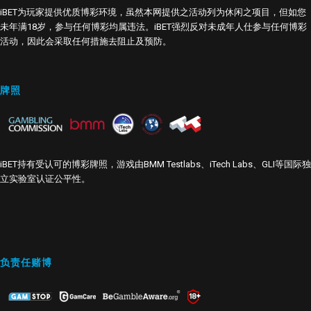
iBET为玩家提供优质博彩环境，虽然本网提供之活动列为休闲之项目，但如您
未年满18岁，参与任何博彩均属违法。iBET强烈反对未成年人仕参与任何博彩
活动，因此会采取任何措施去阻止及预防。
牌照
iBET持有受认可的博彩牌照，游戏由BMM Testlabs、iTech Labs、GLI等国际独
立实验室认证公平性。
负责任赌博