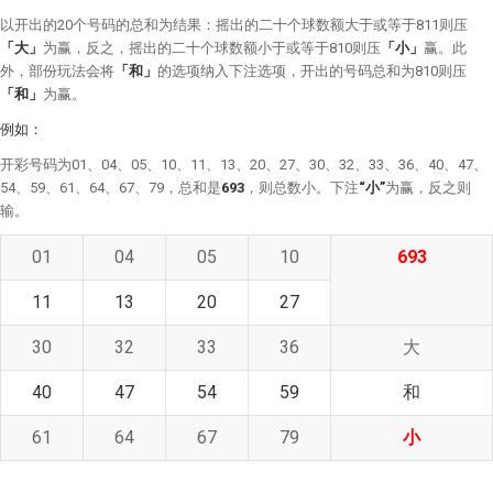
以开出的20个号码的总和为结果：摇出的二十个球数额大于或等于811则压
「大」
为赢，反之，摇出的二十个球数额小于或等于810则压
「小」
赢。此
外，部份玩法会将
「和」
的选项纳入下注选项，开出的号码总和为810则压
「和」
为赢。
例如：
开彩号码为01、04、05、10、11、13、20、27、30、32、33、36、40、47、
54、59、61、64、67、79，总和是
693
，则总数小。下注
“小”
为赢，反之则
输。
01
04
05
10
693
11
13
20
27
30
32
33
36
大
40
47
54
59
和
61
64
67
79
小