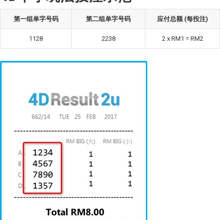
第一组单字号码
第二组单字号码
应付总额 (每投注)
1128
2238
2 x RM1 = RM2