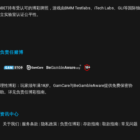
iBET持有受认可的博彩牌照，游戏由BMM Testlabs、iTech Labs、GLI等国际独
立实验室认证公平性。
负责任赌博
理性博彩：玩家须年满18岁。GamCare与BeGambleAware提供免费保密协
助。详见
负责任博彩指南
。
资讯中心
关于我们
|
服务条款
|
隐私政策
|
负责任博彩
|
存款指南
|
取款指南
|
常见问题