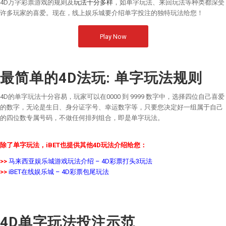
4D万字彩票游戏的规则及
玩法十分多样
，如单字玩法、来回玩法等种类都深受
许多玩家的喜爱。现在，线上娱乐城要介绍单字投注的独特玩法给您！
Play Now
最简单的4D法玩:
单字玩法规则
4D的单字玩法十分容易，玩家可以在0000 到 9999 数字中，选择四位自己喜爱
的数字，无论是生日、身分证字号、幸运数字等，只要您决定好一组属于自己
的四位数专属号码，不做任何排列组合，即是单字玩法。
除了单字玩法，iBET也提供其他4D玩法介绍给您：
>>
马来西亚娱乐城游戏玩法介绍 – 4D彩票打头3玩法
>>
iBET在线娱乐城 – 4D彩票包尾玩法
4D单字玩法投注示范