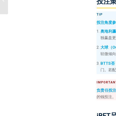
投注
冕冠军能否再创辉煌？...
投注角度参
奥地利
独赢盘更
大球（Ov
轻微倾向
BTTS
门。若配
负责任投
的钱投注。
iBET