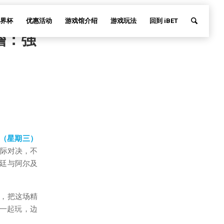
世界杯
优惠活动
游戏馆介绍
游戏玩法
回到 iBET
瞻：强
7日（星期三）
际对决，不
根廷与阿尔及
前，把这场精
一起玩，边