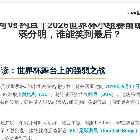
2026
利 vs 约旦｜2026世界杯小组赛前
弱分明，谁能笑到最后？
导读：世界杯舞台上的强弱之战
国际足联世界杯J组小组赛火热进行中！马来西亚时间
2026年6月1
，欧洲劲旅
奥地利（AUT）
将迎战亚洲代表
约旦（JOR）
。这场跨洲
技的较量，更是两支球队能否从J组突围的关键节点（同组另有阿
迷来说，午间开球时间刚好，吃完午饭，端起teh tarik，守在屏幕
个够！更别说，这场比赛还能配合
iBET足球宾果（Football Bingo）
，绝对爽到飞起！