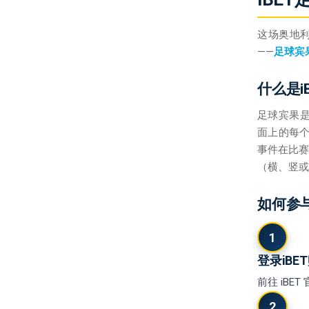
这场奥地利
——
足球宾果（
什么是i
足球宾果是
面上的每
事件在比赛
（横、竖或
如何参
1
登录iBE
前往 iBE
2