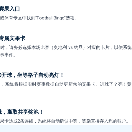
宾果入口
体育专区中找到”Football Bingo”选项。
专属宾果卡
时，请务必选择本场比赛（奥地利 vs 约旦）对应的卡片，以便系
事事件。
:00开球，坐等格子自动亮灯！
后，系统将根据实时赛事数据自动更新您的宾果卡。进球了？亮！黄
线，赢取共享奖池！
果卡达成2条连线，系统将自动确认中奖，奖励直接存入您的账户。