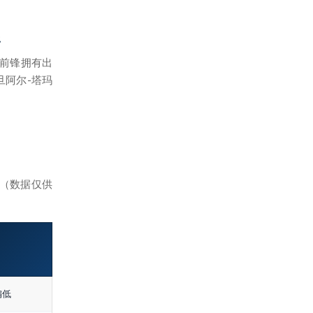
望
型前锋拥有出
旦阿尔-塔玛
（数据仅供
偏低