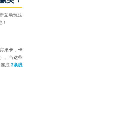
全新互动玩法
池！
张宾果卡，卡
）。当这些
功连成
2条线