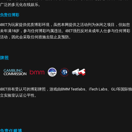
广泛的多元化在线娱乐。
负责任博彩
iBET为玩家提供优质博彩环境，虽然本网提供之活动列为休闲之项目，但如您
未年满18岁，参与任何博彩均属违法。iBET强烈反对未成年人仕参与任何博彩
活动，因此会采取任何措施去阻止及预防。
牌照
iBET持有受认可的博彩牌照，游戏由BMM Testlabs、iTech Labs、GLI等国际独
立实验室认证公平性。
负责任赌博