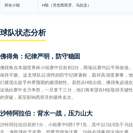
所在小组
H组（另含西班牙、乌拉圭）
球队状态分析
佛得角：纪律严明，防守稳固
佛得角在本届世界杯小组赛中目前积2分，两场比赛均以平局收场，
保持不败。这支球队以强悍的防守纪律著称，面对高强度赛事，他
们展现出超乎外界预期的顽强韧性。若想从H组出线，佛得角必须在
这场比赛中全力争胜，一旦拿下三分，他们将有望在H组取得关键性
的突破，甚至影响西班牙的最终名次。
沙特阿拉伯：背水一战，压力山大
沙特阿拉伯目前积1分，小组赛中0胜1平1负，其中以1比0负于乌拉
圭，净胜球处于劣势。想要晋级淘汰赛，沙特必须赢得这场比赛，