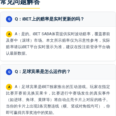
常见问题解答
Q：iBET上的赔率是实时更新的吗？
A：是的。iBET SABA体育提供实时波动赔率，覆盖赛前
及赛中（滚球）市场。本文所示赔率仅为示意性参考，实际
赔率请以iBET平台实时显示为准，建议在投注前登录平台确
认最新数据。
Q：足球宾果是怎么运作的？
A：足球宾果是iBET独家推出的互动游戏。玩家在指定
比赛开赛前兑换宾果卡，比赛进行中赛场发生的真实事件
（如进球、角球、黄牌等）将自动点亮卡片上对应的格子。
当你的卡片上出现2条完整连线（横、竖或对角线均可），你
即可赢得共享奖池中的奖励。