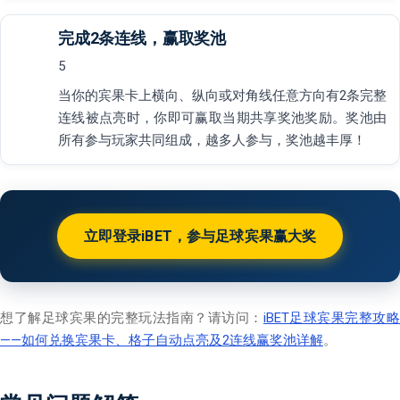
完成2条连线，赢取奖池
5
当你的宾果卡上横向、纵向或对角线任意方向有2条完整
连线被点亮时，你即可赢取当期共享奖池奖励。奖池由
所有参与玩家共同组成，越多人参与，奖池越丰厚！
立即登录iBET，参与足球宾果赢大奖
想了解足球宾果的完整玩法指南？请访问：
iBET足球宾果完整攻
——如何兑换宾果卡、格子自动点亮及2连线赢奖池详解
。