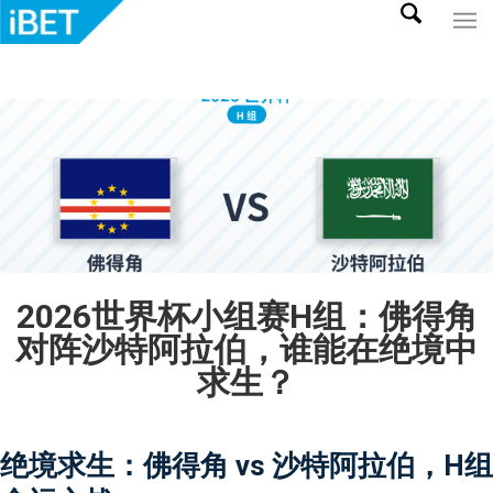
2026世界杯小组赛H组：佛得角
对阵沙特阿拉伯，谁能在绝境中
求生？
绝境求生：佛得角 vs 沙特阿拉伯，H组