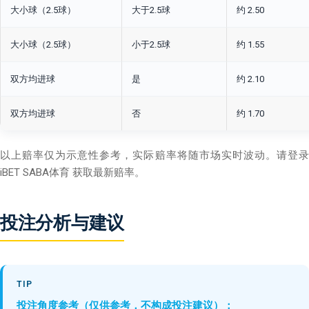
大小球（2.5球）
大于2.5球
约 2.50
大小球（2.5球）
小于2.5球
约 1.55
双方均进球
是
约 2.10
双方均进球
否
约 1.70
以上赔率仅为示意性参考，实际赔率将随市场实时波动。请登录
iBET SABA体育 获取最新赔率。
投注分析与建议
投注角度参考（仅供参考，不构成投注建议）：