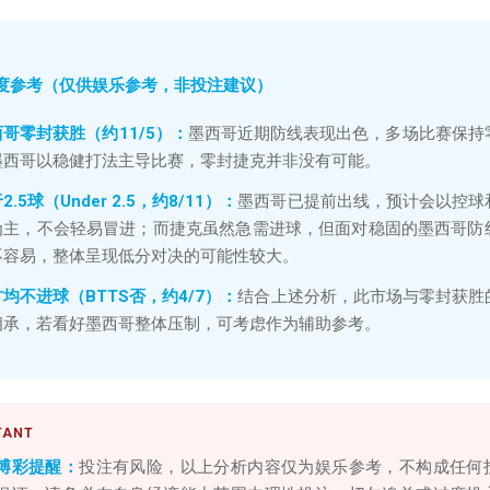
度参考（仅供娱乐参考，非投注建议）
哥零封获胜（约11/5）：
墨西哥近期防线表现出色，多场比赛保持
墨西哥以稳健打法主导比赛，零封捷克并非没有可能。
2.5球（Under 2.5，约8/11）：
墨西哥已提前出线，预计会以控球
为主，不会轻易冒进；而捷克虽然急需进球，但面对稳固的墨西哥防
不容易，整体呈现低分对决的可能性较大。
均不进球（BTTS否，约4/7）：
结合上述分析，此市场与零封获胜
相承，若看好墨西哥整体压制，可考虑作为辅助参考。
博彩提醒：
投注有风险，以上分析内容仅为娱乐参考，不构成任何