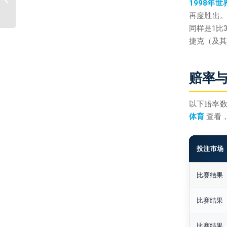
1998年世
25日开球，�...
再度胜出
同样是1比
捷克（及其
赔率
以下赔率
体育
查看
投注市场
比赛结果
比赛结果
比赛结果