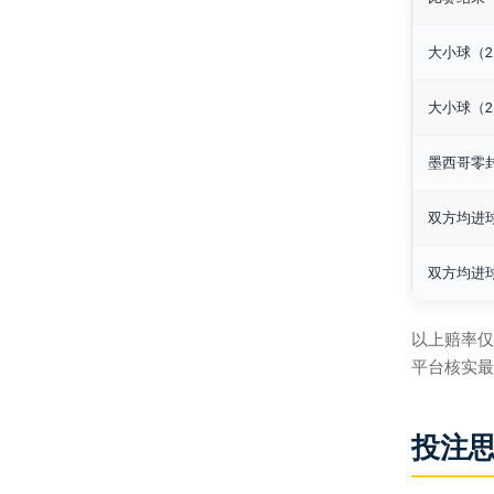
大小球（2
大小球（2
墨西哥零
双方均进球
双方均进球
以上赔率
平台核实最
投注