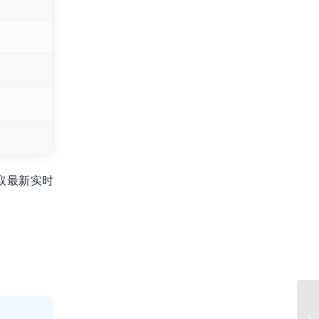
取最新实时
2