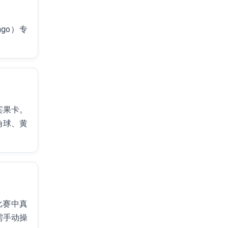
ngo）专
。
宾果卡。
角球、黄
比赛中真
需手动操