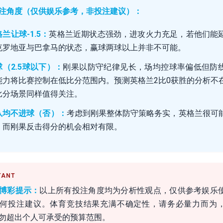
注角度（仅供娱乐参考，非投注建议）：
兰让球-1.5：
英格兰近期状态强劲，进攻火力充足，若他们能
克罗地亚与巴拿马的状态，赢球两球以上并非不可能。
球（2.5球以下）：
刚果以防守纪律见长，场均控球率偏低但防
能力将比赛控制在低比分范围内。预测英格兰2比0获胜的分析不
比分场景同样值得关注。
队均不进球（否）：
考虑到刚果整体防守策略务实，英格兰很可
，而刚果反击得分的机会相对有限。
博彩提示：
以上所有投注角度均为分析性观点，仅供参考娱乐
何投注建议。体育竞技结果充满不确定性，请务必量力而为
勿超出个人可承受的预算范围。