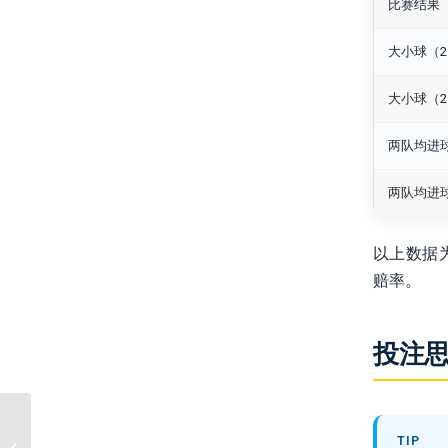
比赛结果
大小球（2
大小球（2
两队均进
两队均进
以上数据
赔率。
投注
2026世界杯约旦对阵阿
根廷：J组生死战前瞻、