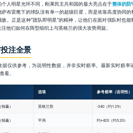
的个人明星光环不同，刚果民主共和国的最大亮点在于
整体的防
德萨布雷麾下的球队没有单一的超级巨星，而是依靠高度协同的
强敌。正是这种”团队即明星”的精神，让他们在面对强队时也能
关注他们如何在阵型组织上与英格兰的强大攻势周旋。
与投注全景
数据仅供参考，为说明性数据，并非实时赔率。最新实时赔率
查看。
选项
参考赔率（说明性）
（独赢）
英格兰胜
-340（约1.29）
（独赢）
平局
约+420（约5.20）