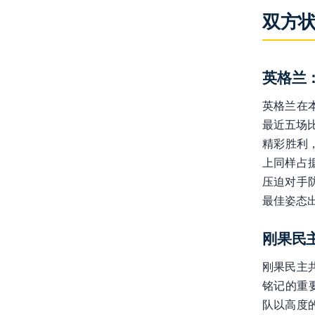
双方
英格兰
英格兰在
最近五场
精彩胜利
上同样占
压迫对手
最佳姿态
刚果民
刚果民主
铭记的重要
队以高度