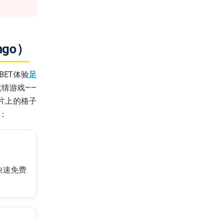
ngo）
ET体验
足
竞猜游戏——
片上的格子
：
快速免费