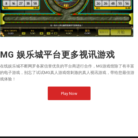
MG 娱乐城平台更多视讯游戏
在线娱乐城不断网罗各家信誉优良的平台商进行合作，MG游戏馆除了有丰富
的电子游戏，别忘了试试MG真人游戏馆刺激的真人视讯游戏，带给您最佳游
戏体验！
Play Now