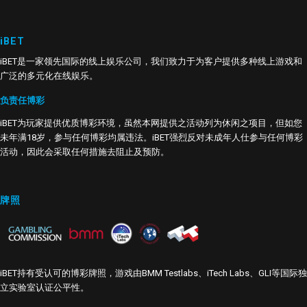
iBET
iBET是一家领先国际的线上娱乐公司，我们致力于为客户提供多种线上游戏和
广泛的多元化在线娱乐。
负责任博彩
iBET为玩家提供优质博彩环境，虽然本网提供之活动列为休闲之项目，但如您
未年满18岁，参与任何博彩均属违法。iBET强烈反对未成年人仕参与任何博彩
活动，因此会采取任何措施去阻止及预防。
牌照
iBET持有受认可的博彩牌照，游戏由BMM Testlabs、iTech Labs、GLI等国际独
立实验室认证公平性。