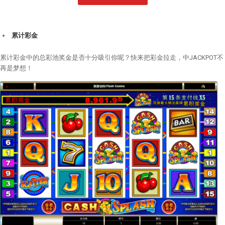
累计彩金
累计彩金中的总彩池奖金是否十分吸引你呢？快来把彩金拉走，中JACKPOT不
再是梦想！