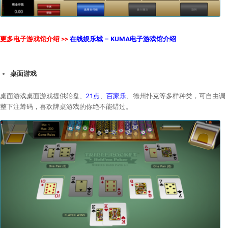
更多电子游戏馆介绍 >>
在线娱乐城 – KUMA电子游戏馆介绍
桌面游戏
桌面游戏桌面游戏提供轮盘、
21点
、
百家乐
、德州扑克等多样种类，可自由调
整下注筹码，喜欢牌桌游戏的你绝不能错过。