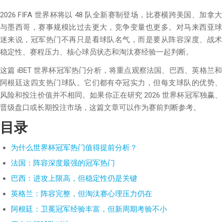
2026 FIFA 世界杯将以 48 队全新赛制登场，比赛横跨美国、加拿大
与墨西哥，赛事规模比过去更大，竞争变量也更多。对马来西亚球
迷来说，冠军热门不再只是看球队名气，而是要从阵容深度、战术
稳定性、赛程压力、核心球员状态和淘汰赛经验一起判断。
这篇 iBET 世界杯冠军热门分析，将重点观察法国、巴西、英格兰和
阿根廷这四支热门球队。它们都有夺冠实力，但每支球队的优势、
风险和投注价值并不相同。如果你正在研究 2026 世界杯冠军独赢、
晋级盘口或长期投注市场，这篇文章可以作为赛前判断参考。
目录
为什么世界杯冠军热门值得提前分析？
法国：阵容深度最强的冠军热门
巴西：进攻上限高，但稳定性仍是关键
英格兰：阵容完整，但淘汰赛心理压力仍在
阿根廷：卫冕冠军经验丰富，但新周期考验不小