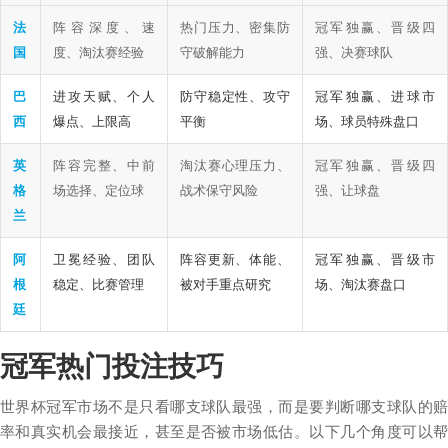
法
阵容深度、速
热门压力、密集防
冠军独赢、晋级四
国
度、淘汰赛经验
守破解能力
强、决赛球队
巴
进攻天赋、个人
防守稳定性、攻守
冠军独赢、进球市
西
爆点、上限高
平衡
场、球员特殊盘口
英
阵容完整、中前
淘汰赛心理压力、
冠军独赢、晋级四
格
场选择、定位球
战术保守风险
强、让球盘
兰
阿
卫冕经验、团队
阵容更新、体能、
冠军独赢、晋级市
根
稳定、比赛管理
被对手重点研究
场、淘汰赛盘口
廷
冠军热门投注技巧
世界杯冠军市场不是只看哪支球队最强，而是要判断哪支球队的赔
率和真实机会最接近，甚至是否被市场低估。以下几个角度可以帮