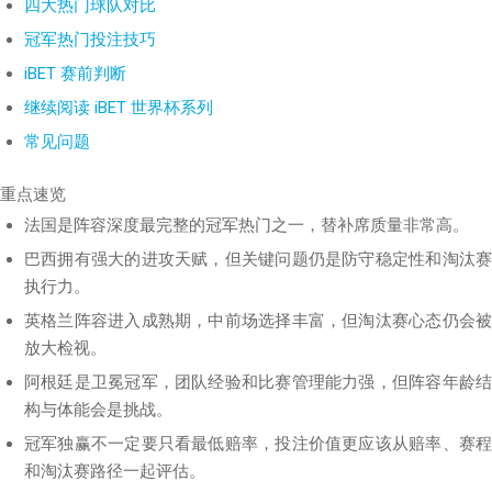
四大热门球队对比
冠军热门投注技巧
iBET 赛前判断
继续阅读 iBET 世界杯系列
常见问题
重点速览
法国是阵容深度最完整的冠军热门之一，替补席质量非常高。
巴西拥有强大的进攻天赋，但关键问题仍是防守稳定性和淘汰赛
执行力。
英格兰阵容进入成熟期，中前场选择丰富，但淘汰赛心态仍会被
放大检视。
阿根廷是卫冕冠军，团队经验和比赛管理能力强，但阵容年龄结
构与体能会是挑战。
冠军独赢不一定要只看最低赔率，投注价值更应该从赔率、赛程
和淘汰赛路径一起评估。