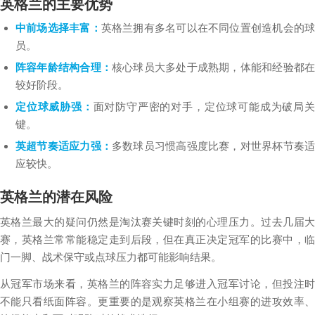
英格兰的主要优势
中前场选择丰富：
英格兰拥有多名可以在不同位置创造机会的
员。
阵容年龄结构合理：
核心球员大多处于成熟期，体能和经验都
较好阶段。
定位球威胁强：
面对防守严密的对手，定位球可能成为破局
键。
英超节奏适应力强：
多数球员习惯高强度比赛，对世界杯节奏
应较快。
英格兰的潜在风险
英格兰最大的疑问仍然是淘汰赛关键时刻的心理压力。过去几届大
赛，英格兰常常能稳定走到后段，但在真正决定冠军的比赛中，临
门一脚、战术保守或点球压力都可能影响结果。
从冠军市场来看，英格兰的阵容实力足够进入冠军讨论，但投注时
不能只看纸面阵容。更重要的是观察英格兰在小组赛的进攻效率、