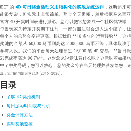
iBET 的
4D 每日奖金活动采用结构化的奖池系统运作
，这听起来
能很复杂，但实际上非常简单。奖金全天累积，然后根据马来西亚
官方 4D 开奖时间表进行派彩。您可以把它想象成一个社区储钱罐：
每当玩家为特定开奖期下注时，一部分赌注就会进入这个罐子，让
每个人的总奖金变得更高。根据我们 **10 多年的运营经验**，这些
奖池的金额从 50,000 马币到高达 2,000,000 马币不等，具体取决于
参与人数。我们的平台每天处理超过 15,000 笔 4D 交易，**当日派
彩完成率高达 98.7%**。这对您来说意味着什么呢？这意味着如果您
中了中奖号码，您可以放心，您的奖金将在当天处理并派发给您。
来
源：我们的内部运营记录 (2016–2026)。
目录
了解 4D 奖池机制
每日派彩时间表与时机
奖金计算方法
实时奖池监控