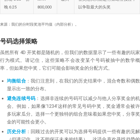
晚 6:25
800,000
以争取最大的头奖
来源：我们的分时段奖池平均值（内部分析）。
号码选择策略
虽然所有 4D 开奖都是随机的，但我们的数据显示了一些有趣的玩家
行为模式。请记住，这些策略不会改变某个号码被抽中的数学概
率，但如果您中奖，它们可能会影响奖金的分配方式。
均衡组合
：我们注意到，在我们的历史结果中，混合奇数和偶
显示出一致的分布。
避免连续号码
：选择非连续的号码可以减少与他人分享奖金的
会。例如，如果像‘1234’这样的常见号码中奖，奖金通常会被许
多玩家瓜分。选择一个更独特的组合意味着如果您中奖，分享奖
金的可能性会更小。
历史分析
：回顾过去的开奖可以为选择号码提供一些有趣的见
（但请记住，这不能保证未来的结果）。这适合喜欢寻找趋势的