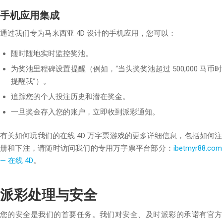
手机应用集成
通过我们专为马来西亚 4D 设计的手机应用，您可以：
随时随地实时监控奖池。
为奖池里程碑设置提醒（例如，“当头奖奖池超过 500,000 马币时
提醒我”）。
追踪您的个人投注历史和潜在奖金。
一旦奖金存入您的账户，立即收到派彩通知。
有关如何玩我们的在线 4D 万字票游戏的更多详细信息，包括如何注
册和下注，请随时访问我们的专用万字票平台部分：
ibetmyr88.com
— 在线 4D
。
派彩处理与安全
您的安全是我们的首要任务。我们对安全、及时派彩的承诺有官方