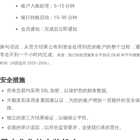
账户入账处理：5–15 分钟
银行转账启动：15–30 分钟
会员通知：完成后立即通知
换句话说，从官方结果公布到资金处理到您的账户的整个过程，通
常在不到一个小时内完成。
来源：我们的处理服务水平协议 (SLA) 和平均测量
时间（内部监控 2020–2026）。
安全措施
所有交易均采用 SSL 加密，以保护您的财务数据。
大额派彩采用多重因素认证，为您的账户增加一层额外的安全保
障。
独立的第三方结果验证，以确保公平性。
全面的审计追踪，以符合监管要求，这使我们承担责任。