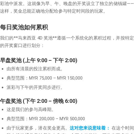
彩池中派发。这就像为早、午、晚盘的开奖设立了独立的储钱罐——
这样，奖金总能正确地分配给参与特定时间段的玩家。
每日奖池如何累积
我们的**马来西亚 4D 奖池**遵循一个系统化的累积过程，并按特定
的开奖窗口进行划分：
早盘奖池 (上午 9:00 – 下午 2:00)
由所有清晨的投注累积而成。
典型范围：MYR 75,000 – MYR 150,000
派彩与下午的开奖同步进行。
午盘奖池 (下午 2:00 – 傍晚 6:00)
这是我们的参与高峰期。
典型范围：MYR 200,000 – MYR 500,000
由于玩家更多，潜在奖金更高。
这对您来说意味着：
在这个时