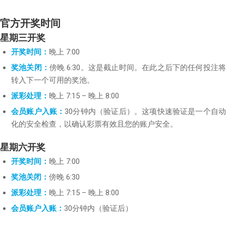
官方开奖时间
星期三开奖
开奖时间：
晚上 7:00
奖池关闭：
傍晚 6:30。这是截止时间。在此之后下的任何投注将
转入下一个可用的奖池。
派彩处理：
晚上 7:15 – 晚上 8:00
会员账户入账：
30分钟内（验证后）。这项快速验证是一个自动
化的安全检查，以确认彩票有效且您的账户安全。
星期六开奖
开奖时间：
晚上 7:00
奖池关闭：
傍晚 6:30
派彩处理：
晚上 7:15 – 晚上 8:00
会员账户入账：
30分钟内（验证后）