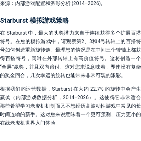
来源：内部游戏配置和派彩分析 (2014–2026)。
Starburst 模拟游戏策略
在 Starburst 中，最大的头奖潜力来自于连续获得多个扩展百搭
符号。在您的模拟游戏中，请观察第2、3和4号转轴上的百搭符
号如何创造重新旋转链。最理想的情况是在中间三个转轴上都获
得百搭符号，同时在外部转轴上有高价值符号。这将创造一个
“全屏”赢奖，并且双向赔付。这对您来说意味着，即使没有复杂
的奖金回合，几次幸运的旋转也能带来非常可观的派彩。
根据我们的运营数据，Starburst 在大约 22.7% 的旋转中会产生
赢奖（内部游戏数据分析，2014–2026）。这使得它非常适合
那些希望学习老虎机机制而又不想经历高波动性游戏中常见的长
时间连输的新手。这对您来说意味着一个更可预测、压力更小的
在线老虎机世界入门体验。