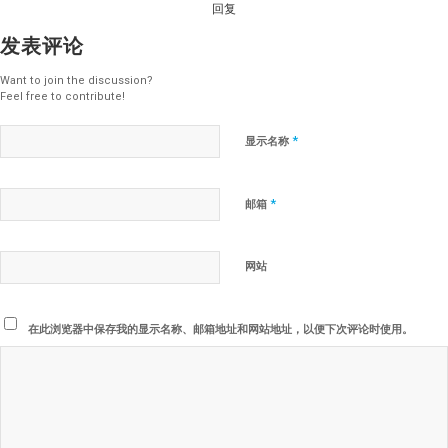
回复
发表评论
Want to join the discussion?
Feel free to contribute!
*
显示名称
*
邮箱
网站
在此浏览器中保存我的显示名称、邮箱地址和网站地址，以便下次评论时使用。