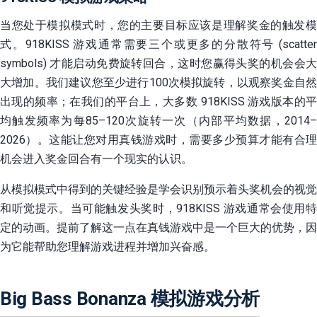
当您处于模拟模式时，您的主要目标应该是理解奖金的触发模
式。918KISS 游戏通常需要三个或更多的分散符号 (scatter
symbols) 才能启动免费旋转回合，这时您赢得头奖的机会会大
大增加。我们建议您至少进行100次模拟旋转，以观察奖金自然
出现的频率；在我们的平台上，大多数 918KISS 游戏版本的平
均触发频率为每85–120次旋转一次（内部平均数据，2014–
2026）。这能让您对用真钱游戏时，需要多少预算才能有合理
机会进入奖金回合有一个现实的认识。
从模拟模式中得到的关键经验是学会识别预示着头奖机会的视觉
和听觉提示。当可能触发头奖时，918KISS 游戏通常会使用特
定的动画。提前了解这一点在真钱游戏中是一个巨大的优势，因
为它能帮助您理解游戏进程并增加兴奋感。
Big Bass Bonanza 模拟游戏分析