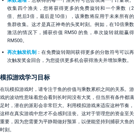
乘数递增
：您获得的每一个渔夫符号也会填满一个计量表
收集四个渔夫，您将获得更多的免费旋转和一个乘数（2
倍、然后3倍，最后是10倍），该乘数将应用于未来所有的
鱼群收集。这才是真正神奇的头奖时刻。例如，在10倍乘数
激活的情况下，捕获价值 RM50 的鱼，单次旋转就能赢得
RM500。
再次触发机制
：在免费旋转期间获得更多的分散符号可以
次触发奖金回合，为您提供更多机会获得渔夫并增加乘数。
模拟游戏学习目标
在玩模拟游戏时，请专注于鱼的价值与乘数累积之间的关系。游
戏的波动性意味着您会看到长时间没有大奖，但当所有条件都满
足时，潜在的派彩会非常巨大。利用模拟游戏来适应这种节奏，
这样在真实游戏中您才不会感到沮丧。这对于管理您的资金至关
重要，因为您需要为平静期做好预算，以便能坚持到捕获大鱼的
时刻。