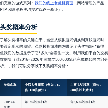
们完整的游戏系列：
我们的线上老虎机页面
（网站管理的产品；
RTP 和派彩程序均按游戏逐一验证）。
头奖概率分析
了解头奖概率的关键在于，当您从模拟游戏切换到真钱游戏时，
要设定现实的期望。虽然模拟游戏向您展示了头奖*如何*赢得，
但我们的数据显示了它*多久*会发生一次。利用我们平台的交易
数据集（对2016–2026年间超过500,000笔已完成提款的内部分
析），我们可以分享以下头奖频率分析：
游戏名称
小额头奖频率（例如，50
主要头奖频率（例如，
倍-100倍赌注）
500倍以上赌注）
918KISS
每150次旋转1次
每8,500次旋转1次
变体