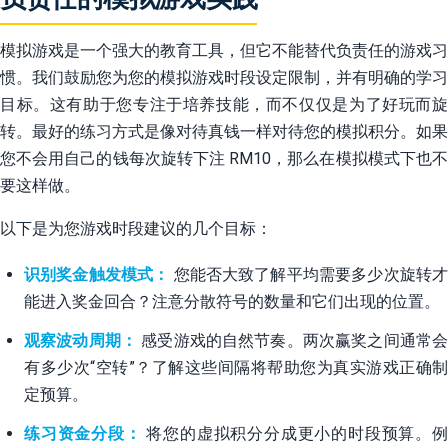
模拟游戏是一个强大的教育工具，但它不能替代负责任的游戏习
惯。我们鼓励您为您的模拟游戏时段设定限制，并有明确的学习
目标。这有助于您专注于培养技能，而不仅仅是为了好玩而旋
转。最好的练习方式是像对待真钱一样对待您的模拟积分。如果
您不会用自己的钱每次旋转下注 RM10，那么在模拟模式下也不
要这样做。
以下是为您游戏时段建议的几个目标：
识别奖金触发模式：
您能否大致了解平均需要多少次旋转
能进入奖金回合？注意分散符号的数量和它们出现的位置。
观察波动周期：
感受游戏的自然节奏。两次赢奖之间通常
有多少次“空转”？了解这些间隔将帮助您为真实游戏正确制
定预算。
练习资金分段：
将您的虚拟积分分成更小的时段预算。