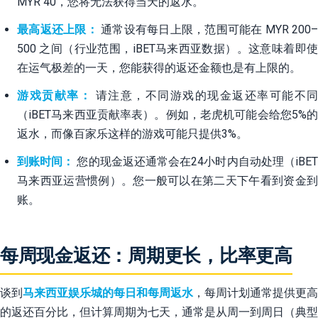
MYR 40，您将无法获得当天的返水。
最高返还上限：
通常设有每日上限，范围可能在 MYR 200–
500 之间（行业范围，iBET马来西亚数据）。这意味着即使
在运气极差的一天，您能获得的返还金额也是有上限的。
游戏贡献率：
请注意，不同游戏的现金返还率可能不同
（iBET马来西亚贡献率表）。例如，老虎机可能会给您5%的
返水，而像百家乐这样的游戏可能只提供3%。
到账时间：
您的现金返还通常会在24小时内自动处理（iBE
马来西亚运营惯例）。您一般可以在第二天下午看到资金到
账。
每周现金返还：周期更长，比率更高
谈到
马来西亚娱乐城的每日和每周返水
，每周计划通常提供更高
的返还百分比，但计算周期为七天，通常是从周一到周日（典型