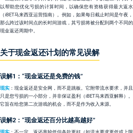
以帮助您优化亏损的计算时间，以确保您有资格获得最大返水
（iBET马来西亚运营指南）。例如，如果每日截止时间是午夜，
那么跨过该时间点的长时间游戏，其亏损将被分配到两个不同的
现金返还周期中。
关于现金返还计划的常见误解
误解1：“现金返还是免费的钱”
现实
：现金返还是安全网，而不是跳板。它附带流水要求，并且
只是您亏损的一小部分，并非保证盈利（iBET马来西亚解释）。
它旨在给您第二次游戏的机会，而不是作为收入来源。
误解2：“现金返还百分比越高越好”
现实
：不一定。返还率较低但条款更好（如流水要求更低或上限