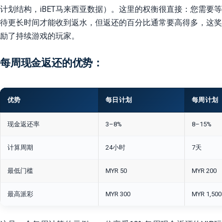
计划结构，iBET马来西亚数据）。这里的权衡很直接：您需要等
待更长时间才能收到返水，但返还的百分比通常要高得多，这奖
励了持续游戏的玩家。
每周现金返还的优势：
优势
每日计划
每周计划
现金返还率
3–8%
8–15%
计算周期
24小时
7天
最低门槛
MYR 50
MYR 200
最高派彩
MYR 300
MYR 1,500