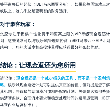
够平衡每日的起伏（iBET马来西亚分析）。如果您每周游戏三次
或以上，这几乎总是更明智的财务选择。
对于豪客玩家：
您应专注于提供个性化费率和更高上限的VIP等级现金返还计
划，这些通常可以与娱乐城管理层协商（iBET马来西亚VIP计划
结构）。您的忠诚度和高投注量理应获得最好的条款奖励。
结论：让现金返还为您所用
请记住：
现金返还是一个减少损失的工具，而不是一个盈利
略。
娱乐城现金返还计划可以提供真正的价值，但前提是您了解
其机制，并选择与您游戏习惯相匹配的计划。关键是选择那些提
供清晰条款、合理流水要求和稳定处理时间的透明运营商（iBET
马来西亚运营标准）。