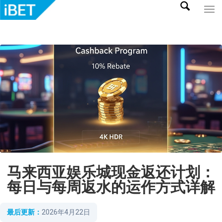
马来西亚娱乐城现金返还计划：
每日与每周返水的运作方式详解
最后更新：
2026年4月22日