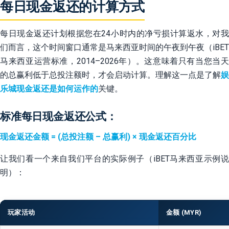
每日现金返还的计算方式
每日现金返还计划根据您在24小时内的净亏损计算返水，对我
们而言，这个时间窗口通常是马来西亚时间的午夜到午夜（iBET
马来西亚运营标准，2014–2026年）。这意味着只有当您当天
的总赢利低于总投注额时，才会启动计算。理解这一点是了解
娱
乐城现金返还是如何运作的
关键。
标准每日现金返还公式：
现金返还金额 = (总投注额 – 总赢利) × 现金返还百分比
让我们看一个来自我们平台的实际例子（iBET马来西亚示例说
明）：
玩家活动
金额 (MYR)