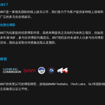
iBET
iBET是一家领先国际的线上娱乐公司，我们致力于为客户提供多种线上游戏和
广泛的多元化在线娱乐。
负责任博彩
iBET为玩家提供优质博彩环境，虽然本网提供之活动列为休闲之项目，但如您
未年满18岁，参与任何博彩均属违法。iBET强烈反对未成年人仕参与任何博彩
活动，因此会采取任何措施去阻止及预防。
牌照
iBET持有受认可的博彩牌照，游戏由BMM Testlabs、iTech Labs、GLI等国际独
立实验室认证公平性。