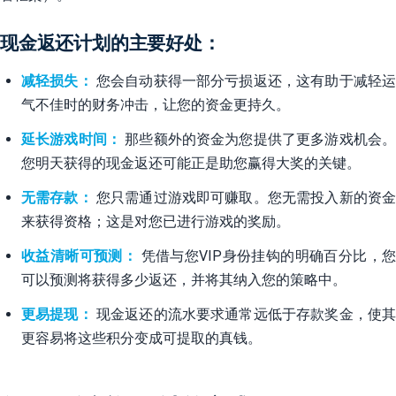
现金返还计划的主要好处：
减轻损失：
您会自动获得一部分亏损返还，这有助于减轻
气不佳时的财务冲击，让您的资金更持久。
延长游戏时间：
那些额外的资金为您提供了更多游戏机会
您明天获得的现金返还可能正是助您赢得大奖的关键。
无需存款：
您只需通过游戏即可赚取。您无需投入新的资
来获得资格；这是对您已进行游戏的奖励。
收益清晰可预测：
凭借与您VIP身份挂钩的明确百分比，
可以预测将获得多少返还，并将其纳入您的策略中。
更易提现：
现金返还的流水要求通常远低于存款奖金，使
更容易将这些积分变成可提取的真钱。