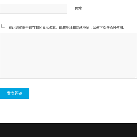
网站
在此浏览器中保存我的显示名称、邮箱地址和网站地址，以便下次评论时使用。