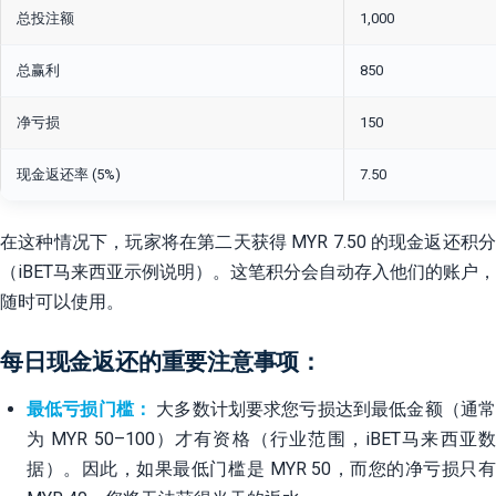
总投注额
1,000
总赢利
850
净亏损
150
现金返还率 (5%)
7.50
在这种情况下，玩家将在第二天获得 MYR 7.50 的现金返还积分
（iBET马来西亚示例说明）。这笔积分会自动存入他们的账户，
随时可以使用。
每日现金返还的重要注意事项：
最低亏损门槛：
大多数计划要求您亏损达到最低金额（通
为 MYR 50–100）才有资格（行业范围，iBET马来西亚数
据）。因此，如果最低门槛是 MYR 50，而您的净亏损只有