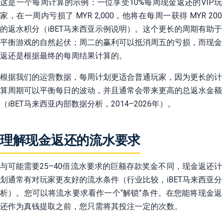
这是一个每周计算的示例：一位享受10%每周现金返还的VIP玩
家，在一周内亏损了 MYR 2,000，他将在每周一获得 MYR 200
的返水积分（iBET马来西亚示例说明）。这个更长的周期有助于
平衡游戏的自然起伏；周二的赢利可以抵消周五的亏损，而现金
返还是根据最终的每周结果计算的。
根据我们的运营数据，每周计划更适合普通玩家，因为更长的计
算周期可以平衡每日的波动，并且通常会带来更高的总返水金额
（iBET马来西亚内部数据分析，2014–2026年）。
理解现金返还的流水要求
与可能需要25–40倍流水要求的巨额存款奖金不同，现金返还计
划通常有对玩家更友好的流水条件（行业比较，iBET马来西亚分
析）。您可以将流水要求看作一个“解锁”条件。在您能将现金返
还作为真钱提取之前，您只需将其投注一定的次数。