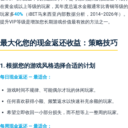
在黄金或以上等级的玩家，其年度总返水金额通常比青铜等级的
玩家多
40%
（iBET马来西亚内部数据分析，2014–2026年）。
提升VIP等级是增加您长期游戏价值最有效的方法之一。
最大化您的现金返还收益：策略技巧
1. 根据您的游戏风格选择合适的计划
每日现金返还 — 最适合：
游戏时间不规律、可能偶尔才玩的休闲玩家。
任何喜欢获得小额、频繁返水以快速补充余额的玩家。
希望立即收回一小部分损失，而不想等上一整周的玩家。
每周现金返还 — 最适合：