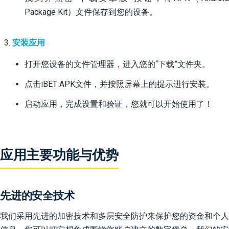
Package Kit）文件保存到您的设备。
安装应用
打开您设备的文件管理器，进入您的“下载”文件夹。
点击iBET APK文件，并按照屏幕上的提示进行安装。
启动应用，完成设置和验证，您就可以开始使用了！
应用主要功能与优势
先进的安全技术
我们采用先进的加密技术和多层安全防护来保护您的资金和个人