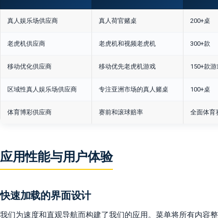
真人娱乐场供应商
真人荷官赌桌
200+桌
老虎机供应商
老虎机和视频老虎机
300+款
移动优化供应商
移动优先老虎机游戏
150+款
区域性真人娱乐场供应商
专注亚洲市场的真人赌桌
100+桌
体育博彩供应商
赛前和滚球赔率
全面体育
应用性能与用户体验
快速加载的界面设计
我们为速度和直观导航而构建了我们的应用。菜单将所有内容整