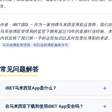
全。
作者：iBET团队 – 作为一家持牌马来西亚博彩运营商，我们在
马耳他博彩管理局的监管下拥有超过10年的直接行业经验。本
内容反映了我们第一手的运营知识以及对负责任博彩的承诺。
马耳他博彩管理局：B2C远程博彩服务许可
常见问题解答
iBET马来西亚App是什么？
iBET马来西亚App是一个安全、一站式的移动游戏平台，提供真人娱
乐场、体育博彩、老虎机和万字票游戏。它让您可以直接通过iOS或
在马来西亚下载和使用iBET App安全吗？
安卓设备访问我们完整的娱乐服务，无需使用多个应用。我们提供