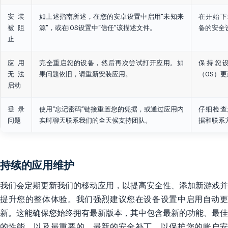
安装
如上述指南所述，在您的安卓设置中启用“未知来
在开始下
被阻
源”，或在iOS设置中“信任”该描述文件。
备的安全
止
应用
完全重启您的设备，然后再次尝试打开应用。如
保持您
无法
果问题依旧，请重新安装应用。
（OS）
启动
登录
使用“忘记密码”链接重置您的凭据，或通过应用内
仔细检查
问题
实时聊天联系我们的全天候支持团队。
据和联系
持续的应用维护
我们会定期更新我们的移动应用，以提高安全性、添加新游戏并
提升您的整体体验。我们强烈建议您在设备设置中启用自动更
新。这能确保您始终拥有最新版本，其中包含最新的功能、最佳
的性能，以及最重要的、最新的安全补丁，以保护您的账户安