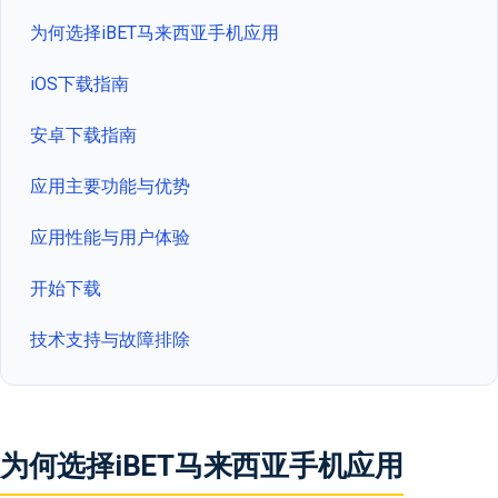
为何选择iBET马来西亚手机应用
iOS下载指南
安卓下载指南
应用主要功能与优势
应用性能与用户体验
开始下载
技术支持与故障排除
为何选择iBET马来西亚手机应用