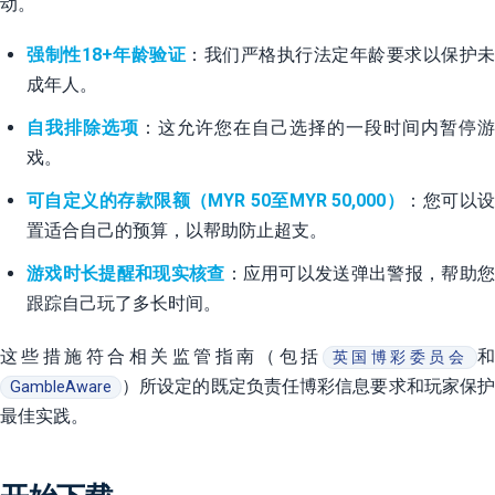
动。
强制性18+年龄验证
：我们严格执行法定年龄要求以保护未
成年人。
自我排除选项
：这允许您在自己选择的一段时间内暂停游
戏。
可自定义的存款限额（MYR 50至MYR 50,000）
：您可以
置适合自己的预算，以帮助防止超支。
游戏时长提醒和现实核查
：应用可以发送弹出警报，帮助
跟踪自己玩了多长时间。
这些措施符合相关监管指南（包括
英国博彩委员会
）所设定的既定负责任博彩信息要求和玩家保护
GambleAware
最佳实践。