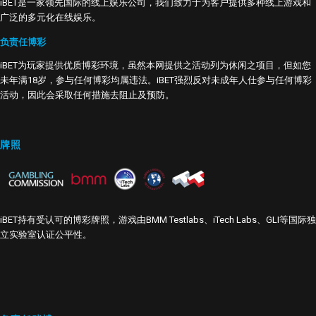
iBET是一家领先国际的线上娱乐公司，我们致力于为客户提供多种线上游戏和
广泛的多元化在线娱乐。
负责任博彩
iBET为玩家提供优质博彩环境，虽然本网提供之活动列为休闲之项目，但如您
未年满18岁，参与任何博彩均属违法。iBET强烈反对未成年人仕参与任何博彩
活动，因此会采取任何措施去阻止及预防。
牌照
iBET持有受认可的博彩牌照，游戏由BMM Testlabs、iTech Labs、GLI等国际独
立实验室认证公平性。