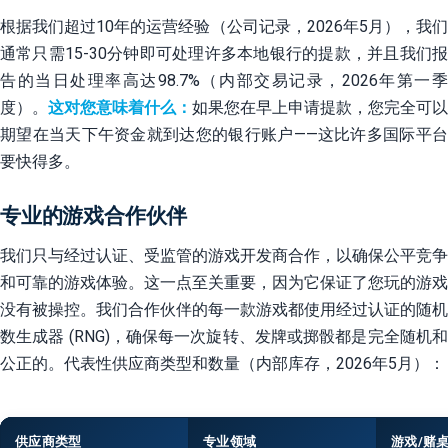
根据我们超过10年的运营经验（公司记录，2026年5月），我们
通常只需15-30分钟即可处理许多本地银行的提款，并且我们报
告的当日处理率高达98.7%（内部交易记录，2026年第一季
度）。
这对您意味着什么：
如果您在早上申请提款，您完全可以
期望在当天下午资金就到达您的银行账户——这比许多国际平台
要快得多。
专业的游戏合作伙伴
我们只与经过认证、受监管的游戏开发商合作，以确保公平竞争
和可靠的游戏体验。这一点至关重要，因为它保证了您玩的游戏
没有被操控。我们合作伙伴的每一款游戏都使用经过认证的随机
数生成器 (RNG)，确保每一次旋转、发牌或掷骰都是完全随机和
公正的。代表性供应商类型和数量（内部库存，2026年5月）：
供应商类型
专业领域
游戏/赌