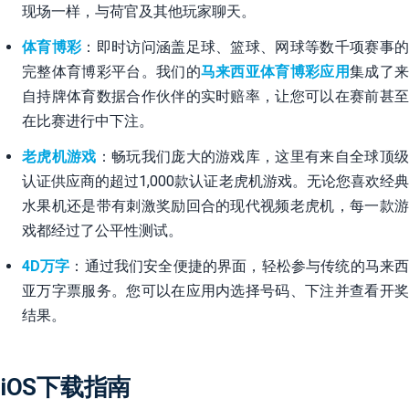
现场一样，与荷官及其他玩家聊天。
体育博彩
：即时访问涵盖足球、篮球、网球等数千项赛事
完整体育博彩平台。我们的
马来西亚体育博彩应用
集成了
自持牌体育数据合作伙伴的实时赔率，让您可以在赛前甚至
在比赛进行中下注。
老虎机游戏
：畅玩我们庞大的游戏库，这里有来自全球顶
认证供应商的超过1,000款认证老虎机游戏。无论您喜欢经典
水果机还是带有刺激奖励回合的现代视频老虎机，每一款游
戏都经过了公平性测试。
4D万字
：通过我们安全便捷的界面，轻松参与传统的马来
亚万字票服务。您可以在应用内选择号码、下注并查看开奖
结果。
iOS下载指南